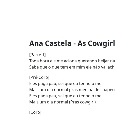
Ana Castela - As Cowgirl
[Parte 1]
Toda hora ele me aciona querendo beijar n
Sabe que o que tem em mim ele não vai ach
[Pré-Coro]
Eles paga pau, sei que eu tenho o mel
Mais um dia normal pras menina de chapéu
Eles paga pau, sei que eu tenho o mel
Mais um dia normal (Pras cowgirl)
[Coro]