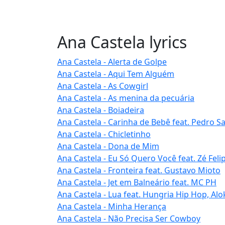
Ana Castela lyrics
Ana Castela - Alerta de Golpe
Ana Castela - Aqui Tem Alguém
Ana Castela - As Cowgirl
Ana Castela - As menina da pecuária
Ana Castela - Boiadeira
Ana Castela - Carinha de Bebê feat. Pedro 
Ana Castela - Chicletinho
Ana Castela - Dona de Mim
Ana Castela - Eu Só Quero Você feat. Zé Feli
Ana Castela - Fronteira feat. Gustavo Mioto
Ana Castela - Jet em Balneário feat. MC PH
Ana Castela - Lua feat. Hungria Hip Hop, Alo
Ana Castela - Minha Herança
Ana Castela - Não Precisa Ser Cowboy