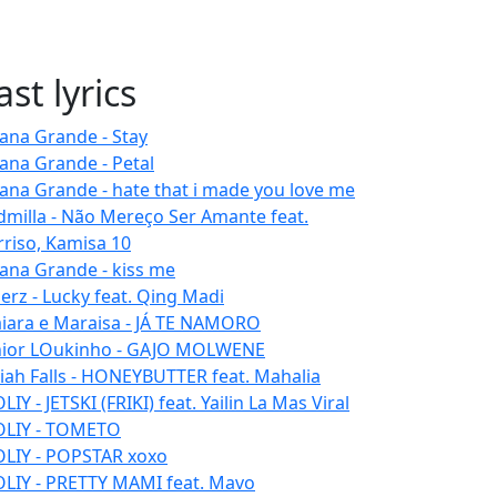
ast lyrics
iana Grande - Stay
iana Grande - Petal
iana Grande - hate that i made you love me
dmilla - Não Mereço Ser Amante feat.
rriso, Kamisa 10
iana Grande - kiss me
erz - Lucky feat. Qing Madi
iara e Maraisa - JÁ TE NAMORO
nior LOukinho - GAJO MOLWENE
aiah Falls - HONEYBUTTER feat. Mahalia
IY - JETSKI (FRIKI) feat. Yailin La Mas Viral
LIY - TOMETO
LIY - POPSTAR xoxo
LIY - PRETTY MAMI feat. Mavo