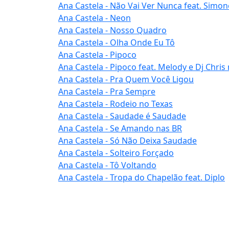
Ana Castela - Não Vai Ver Nunca feat. Sim
Ana Castela - Neon
Ana Castela - Nosso Quadro
Ana Castela - Olha Onde Eu Tô
Ana Castela - Pipoco
Ana Castela - Pipoco feat. Melody e Dj Chris
Ana Castela - Pra Quem Você Ligou
Ana Castela - Pra Sempre
Ana Castela - Rodeio no Texas
Ana Castela - Saudade é Saudade
Ana Castela - Se Amando nas BR
Ana Castela - Só Não Deixa Saudade
Ana Castela - Solteiro Forçado
Ana Castela - Tô Voltando
Ana Castela - Tropa do Chapelão feat. Diplo