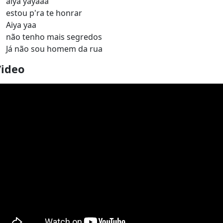
aiya yayaaa
estou p'ra te honrar
Aiya yaa
não tenho mais segredos
Já não sou homem da rua
Video