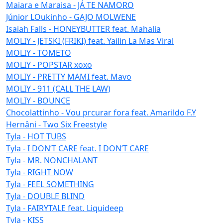
Maiara e Maraisa - JÁ TE NAMORO
Júnior LOukinho - GAJO MOLWENE
Isaiah Falls - HONEYBUTTER feat. Mahalia
MOLIY - JETSKI (FRIKI) feat. Yailin La Mas Viral
MOLIY - TOMETO
MOLIY - POPSTAR xoxo
MOLIY - PRETTY MAMI feat. Mavo
MOLIY - 911 (CALL THE LAW)
MOLIY - BOUNCE
Chocolattinho - Vou prcurar fora feat. Amarildo F.Y
Hernâni - Two Six Freestyle
Tyla - HOT TUBS
Tyla - I DON’T CARE feat. I DON’T CARE
Tyla - MR. NONCHALANT
Tyla - RIGHT NOW
Tyla - FEEL SOMETHING
Tyla - DOUBLE BLIND
Tyla - FAIRYTALE feat. Liquideep
Tyla - KISS