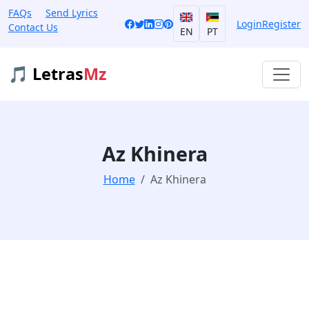
FAQs
Send Lyrics
Login
Register
Contact Us
EN
PT
🎵 Letras
Mz
Az Khinera
Home
Az Khinera