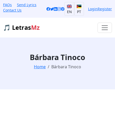
FAQs
Send Lyrics
Login
Register
Contact Us
EN
PT
🎵 Letras
Mz
Bárbara Tinoco
Home
Bárbara Tinoco