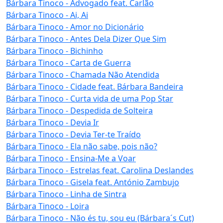
Bárbara Tinoco - Advogado feat. Carlão
Bárbara Tinoco - Ai, Ai
Bárbara Tinoco - Amor no Dicionário
Bárbara Tinoco - Antes Dela Dizer Que Sim
Bárbara Tinoco - Bichinho
Bárbara Tinoco - Carta de Guerra
Bárbara Tinoco - Chamada Não Atendida
Bárbara Tinoco - Cidade feat. Bárbara Bandeira
Bárbara Tinoco - Curta vida de uma Pop Star
Bárbara Tinoco - Despedida de Solteira
Bárbara Tinoco - Devia Ir
Bárbara Tinoco - Devia Ter-te Traído
Bárbara Tinoco - Ela não sabe, pois não?
Bárbara Tinoco - Ensina-Me a Voar
Bárbara Tinoco - Estrelas feat. Carolina Deslandes
Bárbara Tinoco - Gisela feat. António Zambujo
Bárbara Tinoco - Linha de Sintra
Bárbara Tinoco - Loira
Bárbara Tinoco - Não és tu, sou eu (Bárbara´s Cut)