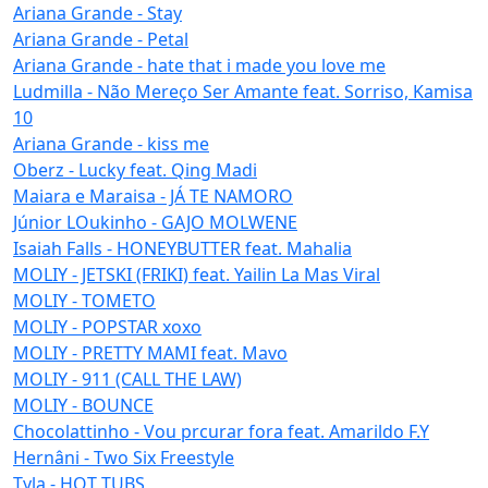
Ariana Grande - Stay
Ariana Grande - Petal
Ariana Grande - hate that i made you love me
Ludmilla - Não Mereço Ser Amante feat. Sorriso, Kamisa
10
Ariana Grande - kiss me
Oberz - Lucky feat. Qing Madi
Maiara e Maraisa - JÁ TE NAMORO
Júnior LOukinho - GAJO MOLWENE
Isaiah Falls - HONEYBUTTER feat. Mahalia
MOLIY - JETSKI (FRIKI) feat. Yailin La Mas Viral
MOLIY - TOMETO
MOLIY - POPSTAR xoxo
MOLIY - PRETTY MAMI feat. Mavo
MOLIY - 911 (CALL THE LAW)
MOLIY - BOUNCE
Chocolattinho - Vou prcurar fora feat. Amarildo F.Y
Hernâni - Two Six Freestyle
Tyla - HOT TUBS