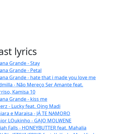
ast lyrics
iana Grande - Stay
iana Grande - Petal
iana Grande - hate that i made you love me
dmilla - Não Mereço Ser Amante feat.
rriso, Kamisa 10
iana Grande - kiss me
erz - Lucky feat. Qing Madi
iara e Maraisa - JÁ TE NAMORO
nior LOukinho - GAJO MOLWENE
aiah Falls - HONEYBUTTER feat. Mahalia