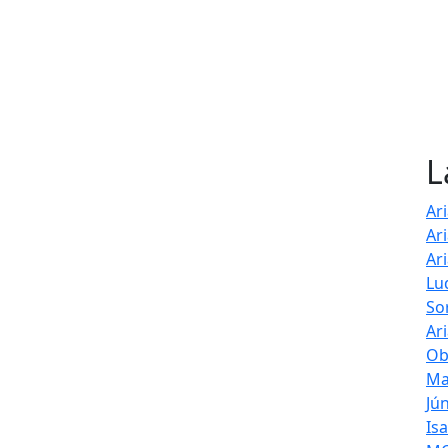
L
Ar
Ar
Ar
Lu
So
Ar
Ob
Ma
Jú
Is