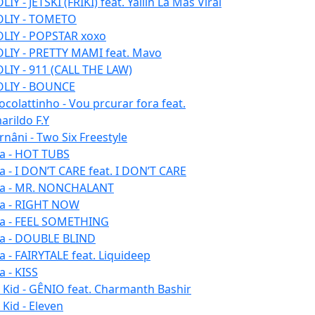
IY - JETSKI (FRIKI) feat. Yailin La Mas Viral
LIY - TOMETO
LIY - POPSTAR xoxo
LIY - PRETTY MAMI feat. Mavo
LIY - 911 (CALL THE LAW)
LIY - BOUNCE
ocolattinho - Vou prcurar fora feat.
arildo F.Y
rnâni - Two Six Freestyle
la - HOT TUBS
la - I DON’T CARE feat. I DON’T CARE
la - MR. NONCHALANT
la - RIGHT NOW
la - FEEL SOMETHING
la - DOUBLE BLIND
la - FAIRYTALE feat. Liquideep
a - KISS
u Kid - GÊNIO feat. Charmanth Bashir
 Kid - Eleven