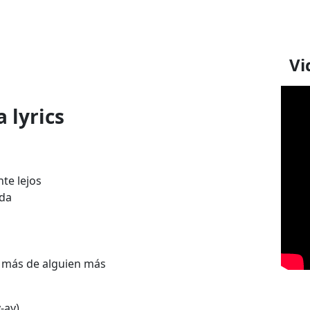
Vi
 lyrics
te lejos
da
en más de alguien más
-ay)