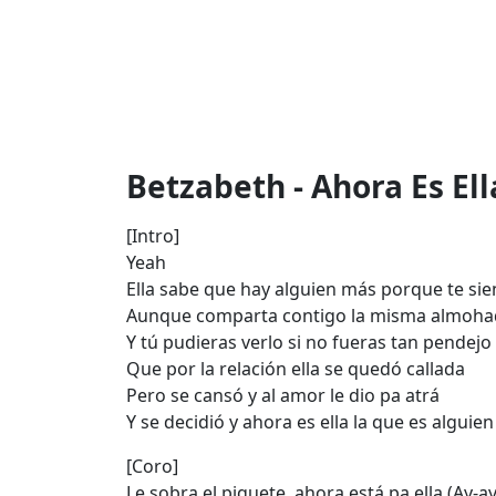
Betzabeth - Ahora Es Ella
[Intro]
Yeah
Ella sabe que hay alguien más porque te sien
Aunque comparta contigo la misma almoha
Y tú pudieras verlo si no fueras tan pendejo
Que por la relación ella se quedó callada
Pero se cansó y al amor le dio pa atrá
Y se decidió y ahora es ella la que es algui
[Coro]
Le sobra el piquete, ahora está pa ella (Ay-ay