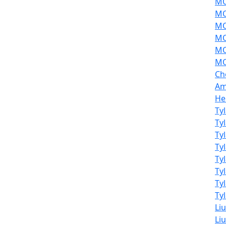
MOL
MO
MO
MO
MO
MO
Ch
Am
He
Ty
Ty
Ty
Ty
Ty
Ty
Ty
Tyl
Li
Liu