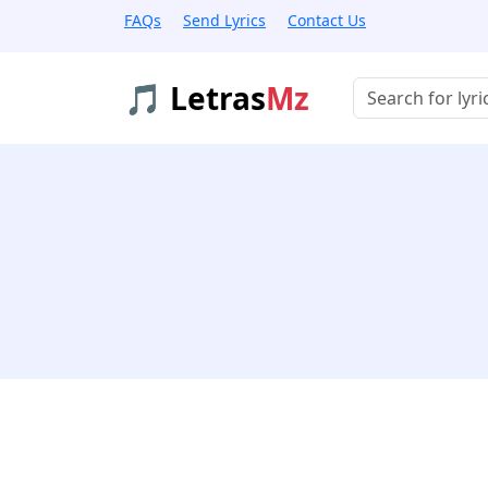
FAQs
Send Lyrics
Contact Us
🎵 Letras
Mz
Buscar músicas