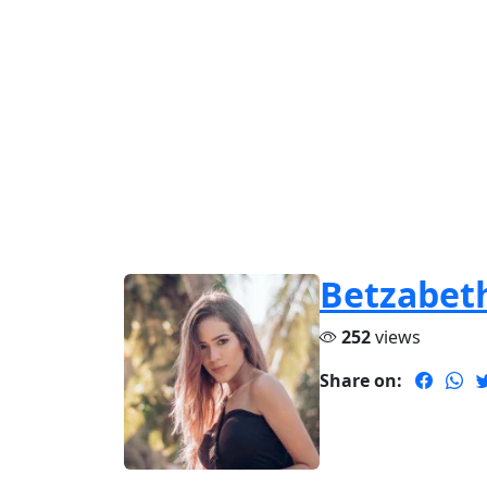
Betzabet
252
views
Share on: