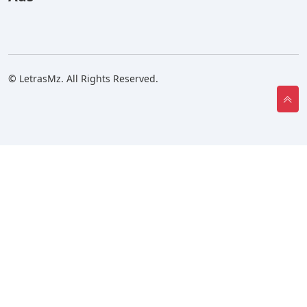
© LetrasMz. All Rights Reserved.