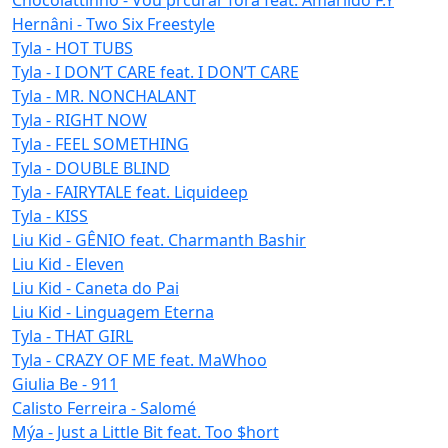
Hernâni - Two Six Freestyle
Tyla - HOT TUBS
Tyla - I DON’T CARE feat. I DON’T CARE
Tyla - MR. NONCHALANT
Tyla - RIGHT NOW
Tyla - FEEL SOMETHING
Tyla - DOUBLE BLIND
Tyla - FAIRYTALE feat. Liquideep
Tyla - KISS
Liu Kid - GÊNIO feat. Charmanth Bashir
Liu Kid - Eleven
Liu Kid - Caneta do Pai
Liu Kid - Linguagem Eterna
Tyla - THAT GIRL
Tyla - CRAZY OF ME feat. MaWhoo
Giulia Be - 911
Calisto Ferreira - Salomé
Mýa - Just a Little Bit feat. Too $hort