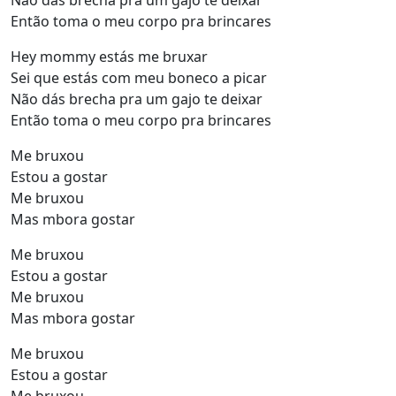
Não dás brecha pra um gajo te deixar
Então toma o meu corpo pra brincares
Hey mommy estás me bruxar
Sei que estás com meu boneco a picar
Não dás brecha pra um gajo te deixar
Então toma o meu corpo pra brincares
Me bruxou
Estou a gostar
Me bruxou
Mas mbora gostar
Me bruxou
Estou a gostar
Me bruxou
Mas mbora gostar
Me bruxou
Estou a gostar