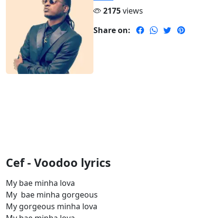
2175
views
Share on:
Cef - Voodoo lyrics
My bae minha lova
My bae minha gorgeous
My gorgeous minha lova