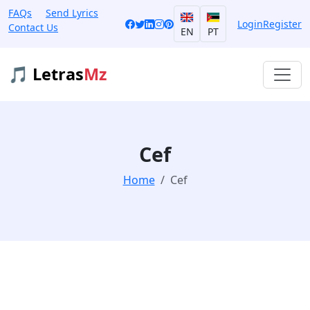
FAQs
Send Lyrics
Login
Register
Contact Us
EN
PT
🎵 Letras
Mz
Cef
Home
Cef