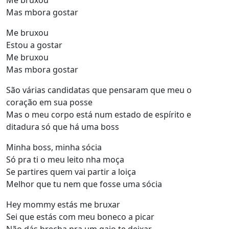
Me bruxou
Mas mbora gostar
Me bruxou
Estou a gostar
Me bruxou
Mas mbora gostar
São várias candidatas que pensaram que meu o
coração em sua posse
Mas o meu corpo está num estado de espírito e
ditadura só que há uma boss
Minha boss, minha sócia
Só pra ti o meu leito nha moça
Se partires quem vai partir a loiça
Melhor que tu nem que fosse uma sócia
Hey mommy estás me bruxar
Sei que estás com meu boneco a picar