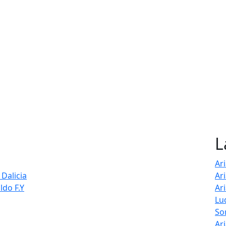
L
Ar
Dalicia
Ar
ldo F.Y
Ar
Lu
So
Ar