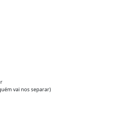
or
guém vai nos separar)