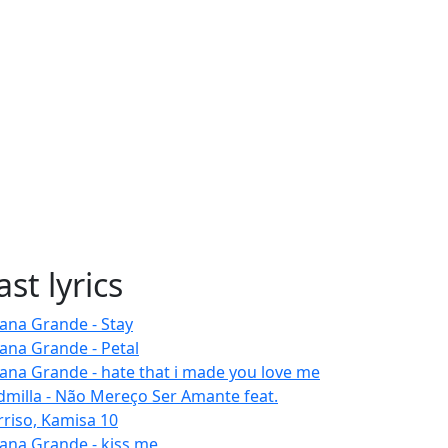
ast lyrics
iana Grande - Stay
iana Grande - Petal
iana Grande - hate that i made you love me
dmilla - Não Mereço Ser Amante feat.
rriso, Kamisa 10
iana Grande - kiss me