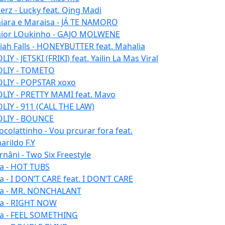
erz - Lucky feat. Qing Madi
iara e Maraisa - JÁ TE NAMORO
nior LOukinho - GAJO MOLWENE
aiah Falls - HONEYBUTTER feat. Mahalia
IY - JETSKI (FRIKI) feat. Yailin La Mas Viral
LIY - TOMETO
LIY - POPSTAR xoxo
LIY - PRETTY MAMI feat. Mavo
LIY - 911 (CALL THE LAW)
LIY - BOUNCE
ocolattinho - Vou prcurar fora feat.
arildo F.Y
rnâni - Two Six Freestyle
la - HOT TUBS
la - I DON’T CARE feat. I DON’T CARE
la - MR. NONCHALANT
la - RIGHT NOW
la - FEEL SOMETHING