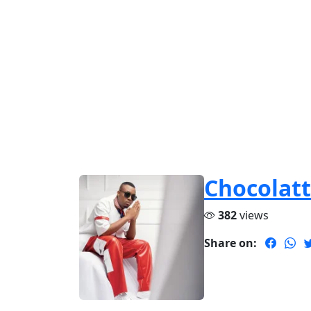
Chocolat
382
views
Share on: