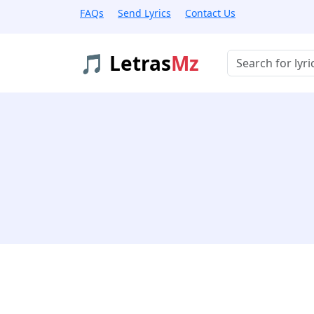
FAQs
Send Lyrics
Contact Us
🎵 Letras
Mz
Buscar músicas