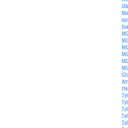
Ob
Ma
Jú
Is
MOL
MO
MO
MO
MO
MO
Ch
Am
He
Ty
Ty
Ty
Ty
Ty