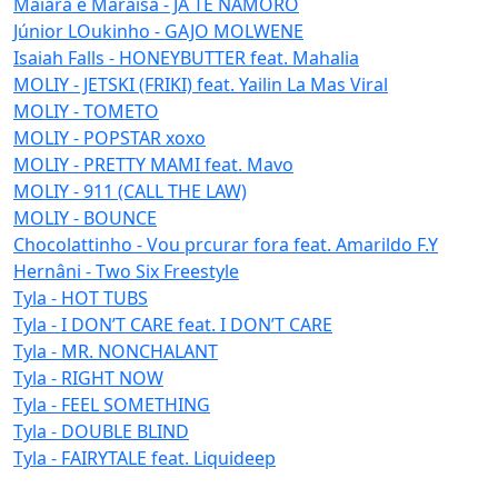
Maiara e Maraisa - JÁ TE NAMORO
Júnior LOukinho - GAJO MOLWENE
Isaiah Falls - HONEYBUTTER feat. Mahalia
MOLIY - JETSKI (FRIKI) feat. Yailin La Mas Viral
MOLIY - TOMETO
MOLIY - POPSTAR xoxo
MOLIY - PRETTY MAMI feat. Mavo
MOLIY - 911 (CALL THE LAW)
MOLIY - BOUNCE
Chocolattinho - Vou prcurar fora feat. Amarildo F.Y
Hernâni - Two Six Freestyle
Tyla - HOT TUBS
Tyla - I DON’T CARE feat. I DON’T CARE
Tyla - MR. NONCHALANT
Tyla - RIGHT NOW
Tyla - FEEL SOMETHING
Tyla - DOUBLE BLIND
Tyla - FAIRYTALE feat. Liquideep