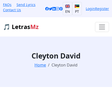
FAQs
Send Lyrics
Login
Register
Contact Us
EN
PT
🎵 Letras
Mz
Cleyton David
Home
Cleyton David