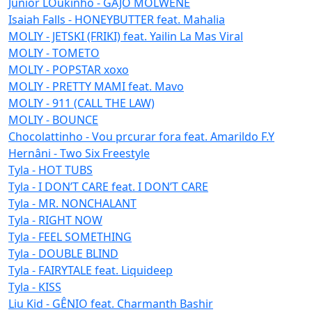
Júnior LOukinho - GAJO MOLWENE
Isaiah Falls - HONEYBUTTER feat. Mahalia
MOLIY - JETSKI (FRIKI) feat. Yailin La Mas Viral
MOLIY - TOMETO
MOLIY - POPSTAR xoxo
MOLIY - PRETTY MAMI feat. Mavo
MOLIY - 911 (CALL THE LAW)
MOLIY - BOUNCE
Chocolattinho - Vou prcurar fora feat. Amarildo F.Y
Hernâni - Two Six Freestyle
Tyla - HOT TUBS
Tyla - I DON’T CARE feat. I DON’T CARE
Tyla - MR. NONCHALANT
Tyla - RIGHT NOW
Tyla - FEEL SOMETHING
Tyla - DOUBLE BLIND
Tyla - FAIRYTALE feat. Liquideep
Tyla - KISS
Liu Kid - GÊNIO feat. Charmanth Bashir