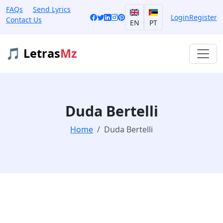
FAQs
Send Lyrics
Login
Register
Contact Us
EN
PT
🎵 Letras
Mz
Duda Bertelli
Home
Duda Bertelli