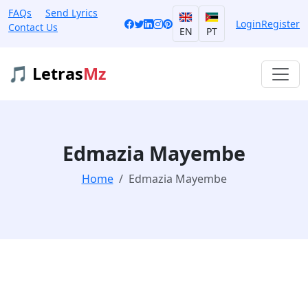
FAQs
Send Lyrics
Login
Register
Contact Us
EN
PT
🎵 Letras
Mz
Edmazia Mayembe
Home
Edmazia Mayembe