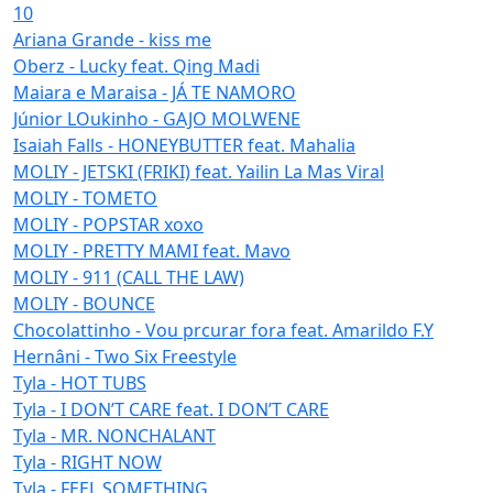
10
Ariana Grande - kiss me
Oberz - Lucky feat. Qing Madi
Maiara e Maraisa - JÁ TE NAMORO
Júnior LOukinho - GAJO MOLWENE
Isaiah Falls - HONEYBUTTER feat. Mahalia
MOLIY - JETSKI (FRIKI) feat. Yailin La Mas Viral
MOLIY - TOMETO
MOLIY - POPSTAR xoxo
MOLIY - PRETTY MAMI feat. Mavo
MOLIY - 911 (CALL THE LAW)
MOLIY - BOUNCE
Chocolattinho - Vou prcurar fora feat. Amarildo F.Y
Hernâni - Two Six Freestyle
Tyla - HOT TUBS
Tyla - I DON’T CARE feat. I DON’T CARE
Tyla - MR. NONCHALANT
Tyla - RIGHT NOW
Tyla - FEEL SOMETHING