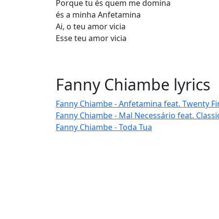
Porque tu és quem me domina
és a minha Anfetamina
Ai, o teu amor vicia
Esse teu amor vicia
Fanny Chiambe lyrics
Fanny Chiambe - Anfetamina feat. Twenty F
Fanny Chiambe - Mal Necessário feat. Class
Fanny Chiambe - Toda Tua