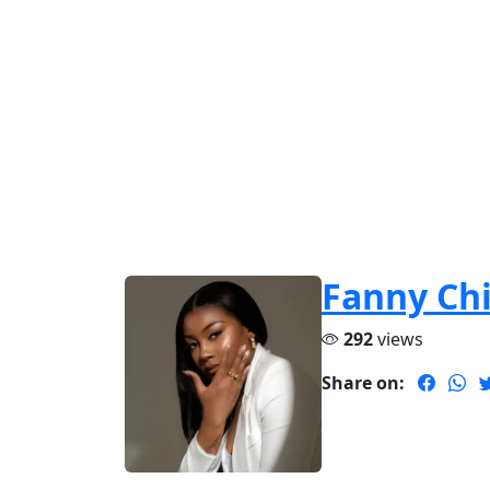
Fanny Ch
292
views
Share on: