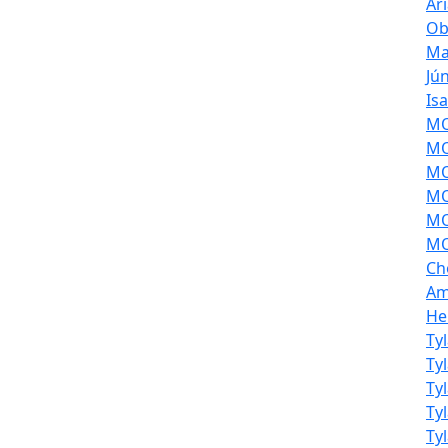
Ar
Ob
Ma
Jú
Is
MOL
MO
MO
MO
MO
MO
Ch
Am
He
Ty
Ty
Ty
Ty
Ty