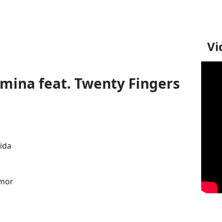
Vi
mina feat. Twenty Fingers
vida
amor