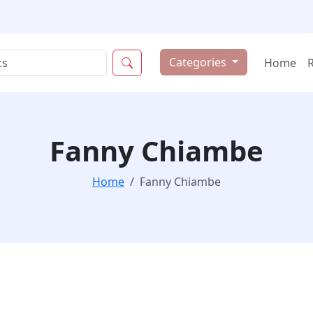
Categories
Home
Fanny Chiambe
Home
Fanny Chiambe