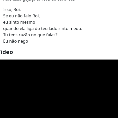
Isso, Roi.
Se eu não falo Roi,
eu sinto mesmo
quando ela liga do teu lado sinto medo.
Tu tens razão no que falas?
Eu não nego
Video