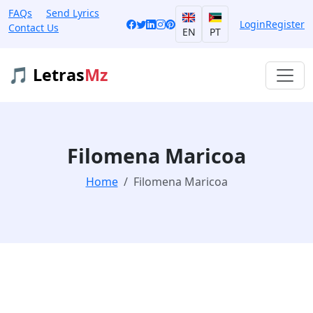
FAQs
Send Lyrics
Login
Register
Contact Us
EN
PT
🎵 Letras
Mz
Filomena Maricoa
Home
Filomena Maricoa