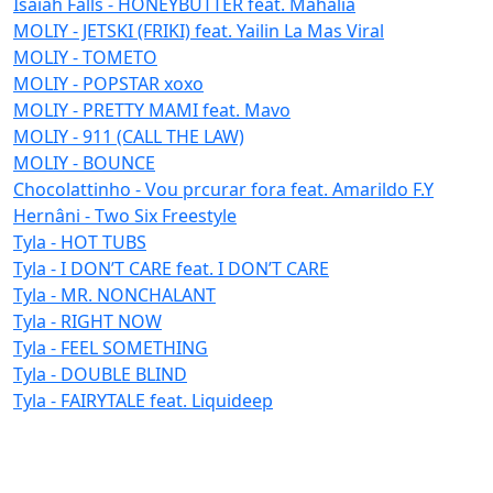
Isaiah Falls - HONEYBUTTER feat. Mahalia
MOLIY - JETSKI (FRIKI) feat. Yailin La Mas Viral
MOLIY - TOMETO
MOLIY - POPSTAR xoxo
MOLIY - PRETTY MAMI feat. Mavo
MOLIY - 911 (CALL THE LAW)
MOLIY - BOUNCE
Chocolattinho - Vou prcurar fora feat. Amarildo F.Y
Hernâni - Two Six Freestyle
Tyla - HOT TUBS
Tyla - I DON’T CARE feat. I DON’T CARE
Tyla - MR. NONCHALANT
Tyla - RIGHT NOW
Tyla - FEEL SOMETHING
Tyla - DOUBLE BLIND
Tyla - FAIRYTALE feat. Liquideep