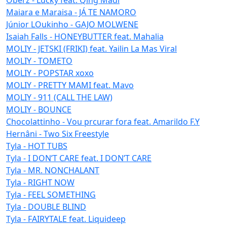
Maiara e Maraisa - JÁ TE NAMORO
Júnior LOukinho - GAJO MOLWENE
Isaiah Falls - HONEYBUTTER feat. Mahalia
MOLIY - JETSKI (FRIKI) feat. Yailin La Mas Viral
MOLIY - TOMETO
MOLIY - POPSTAR xoxo
MOLIY - PRETTY MAMI feat. Mavo
MOLIY - 911 (CALL THE LAW)
MOLIY - BOUNCE
Chocolattinho - Vou prcurar fora feat. Amarildo F.Y
Hernâni - Two Six Freestyle
Tyla - HOT TUBS
Tyla - I DON’T CARE feat. I DON’T CARE
Tyla - MR. NONCHALANT
Tyla - RIGHT NOW
Tyla - FEEL SOMETHING
Tyla - DOUBLE BLIND
Tyla - FAIRYTALE feat. Liquideep