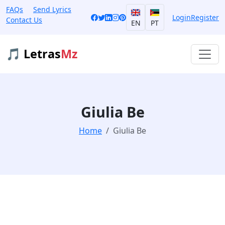
FAQs
Send Lyrics
Login
Register
Contact Us
EN
PT
🎵 Letras
Mz
Giulia Be
Home
Giulia Be