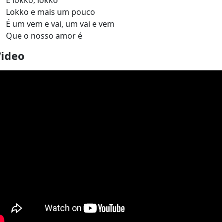
É lokko, lokko
Lokko e mais um pouco
É um vem e vai, um vai e vem
Que o nosso amor é
Video