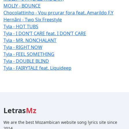
MOLIY - BOUNCE
Chocolattinho - Vou prcurar fora feat. Amarildo F.Y
Hernâni - Two Six Freestyle
Tyla - HOT TUBS
Tyla - I DON’T CARE feat. I DON’T CARE
Tyla - MR. NONCHALANT
Tyla - RIGHT NOW
Tyla - FEEL SOMETHING
Tyla - DOUBLE BLIND
Tyla - FAIRYTALE feat. Liquideep
Letras
Mz
We are the best Mozambican website song lyrics site since
2014.