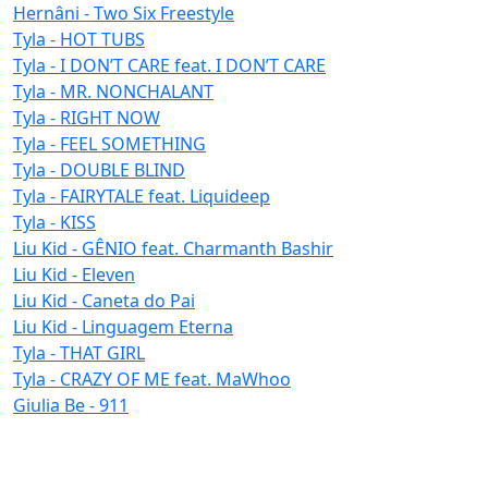
Hernâni - Two Six Freestyle
Tyla - HOT TUBS
Tyla - I DON’T CARE feat. I DON’T CARE
Tyla - MR. NONCHALANT
Tyla - RIGHT NOW
Tyla - FEEL SOMETHING
Tyla - DOUBLE BLIND
Tyla - FAIRYTALE feat. Liquideep
Tyla - KISS
Liu Kid - GÊNIO feat. Charmanth Bashir
Liu Kid - Eleven
Liu Kid - Caneta do Pai
Liu Kid - Linguagem Eterna
Tyla - THAT GIRL
Tyla - CRAZY OF ME feat. MaWhoo
Giulia Be - 911