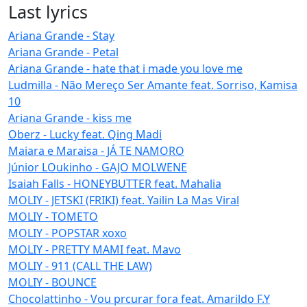
Last lyrics
Ariana Grande - Stay
Ariana Grande - Petal
Ariana Grande - hate that i made you love me
Ludmilla - Não Mereço Ser Amante feat. Sorriso, Kamisa
10
Ariana Grande - kiss me
Oberz - Lucky feat. Qing Madi
Maiara e Maraisa - JÁ TE NAMORO
Júnior LOukinho - GAJO MOLWENE
Isaiah Falls - HONEYBUTTER feat. Mahalia
MOLIY - JETSKI (FRIKI) feat. Yailin La Mas Viral
MOLIY - TOMETO
MOLIY - POPSTAR xoxo
MOLIY - PRETTY MAMI feat. Mavo
MOLIY - 911 (CALL THE LAW)
MOLIY - BOUNCE
Chocolattinho - Vou prcurar fora feat. Amarildo F.Y