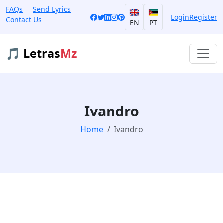
FAQs
Send Lyrics
Login
Register
Contact Us
EN
PT
🎵 Letras
Mz
Ivandro
Home
Ivandro