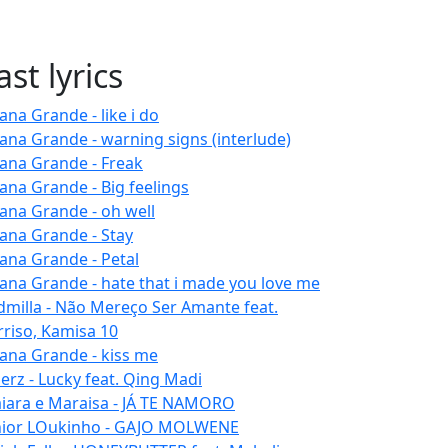
ast lyrics
ana Grande - like i do
iana Grande - warning signs (interlude)
iana Grande - Freak
iana Grande - Big feelings
iana Grande - oh well
iana Grande - Stay
iana Grande - Petal
iana Grande - hate that i made you love me
dmilla - Não Mereço Ser Amante feat.
rriso, Kamisa 10
iana Grande - kiss me
erz - Lucky feat. Qing Madi
iara e Maraisa - JÁ TE NAMORO
nior LOukinho - GAJO MOLWENE