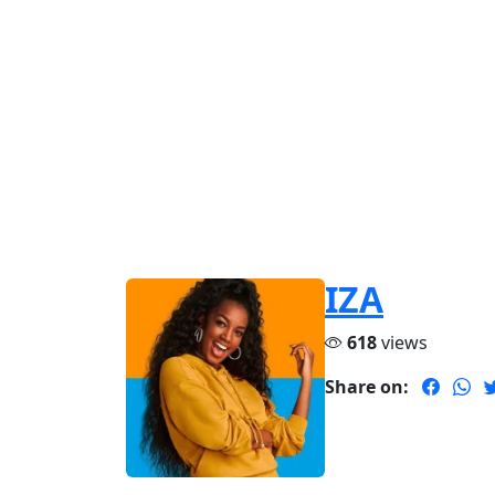
IZA
618
views
Share on: