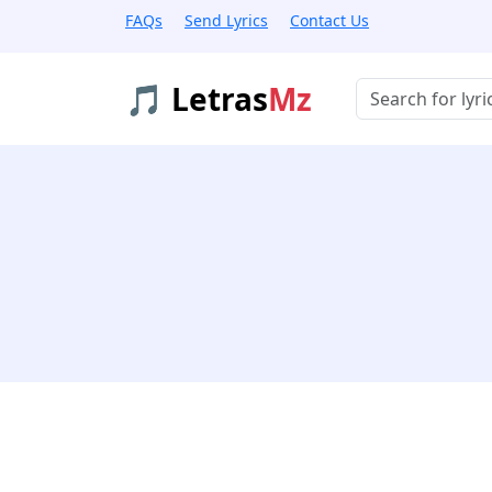
FAQs
Send Lyrics
Contact Us
🎵 Letras
Mz
Buscar músicas