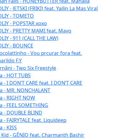
aiah Falls - HONEYBUTTER feat. Mahalia
IY - JETSKI (FRIKI) feat. Yailin La Mas Viral
LIY - TOMETO
LIY - POPSTAR xoxo
LIY - PRETTY MAMI feat. Mavo
LIY - 911 (CALL THE LAW)
LIY - BOUNCE
ocolattinho - Vou prcurar fora feat.
arildo F.Y
rnâni - Two Six Freestyle
la - HOT TUBS
la - I DON’T CARE feat. I DON’T CARE
la - MR. NONCHALANT
la - RIGHT NOW
la - FEEL SOMETHING
la - DOUBLE BLIND
la - FAIRYTALE feat. Liquideep
a - KISS
u Kid - GÊNIO feat. Charmanth Bashir