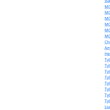
Is
MOL
MO
MO
MO
MO
MO
Ch
Am
He
Ty
Ty
Ty
Ty
Ty
Ty
Ty
Tyl
Li