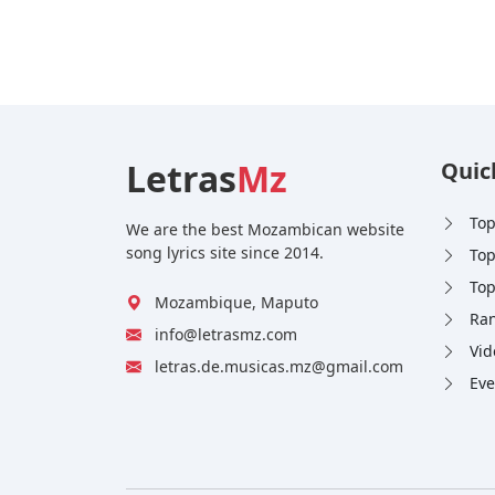
Letras
Mz
Quic
Top
We are the best Mozambican website
song lyrics site since 2014.
Top
Top
Mozambique, Maputo
Ran
info@letrasmz.com
Vid
letras.de.musicas.mz@gmail.com
Eve