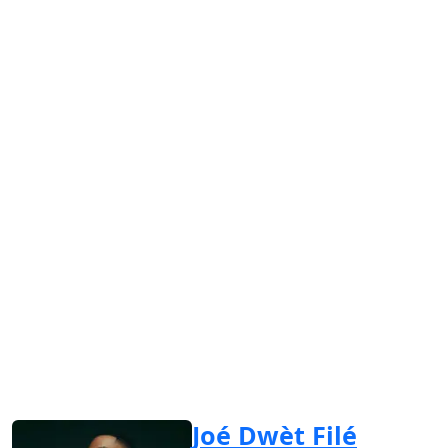
Joé Dwèt Filé