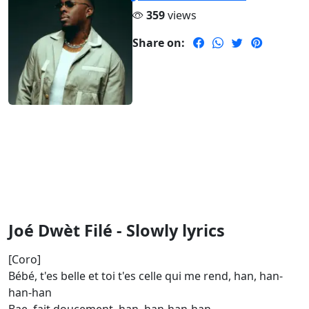
359
views
Share on:
Joé Dwèt Filé - Slowly lyrics
[Coro]
Bébé, t'es belle et toi t'es celle qui me rend, han, han-
han-han