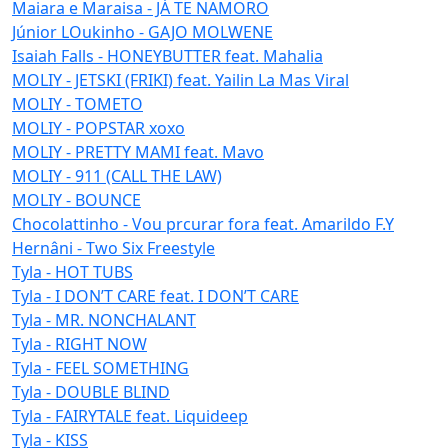
Maiara e Maraisa - JÁ TE NAMORO
Júnior LOukinho - GAJO MOLWENE
Isaiah Falls - HONEYBUTTER feat. Mahalia
MOLIY - JETSKI (FRIKI) feat. Yailin La Mas Viral
MOLIY - TOMETO
MOLIY - POPSTAR xoxo
MOLIY - PRETTY MAMI feat. Mavo
MOLIY - 911 (CALL THE LAW)
MOLIY - BOUNCE
Chocolattinho - Vou prcurar fora feat. Amarildo F.Y
Hernâni - Two Six Freestyle
Tyla - HOT TUBS
Tyla - I DON’T CARE feat. I DON’T CARE
Tyla - MR. NONCHALANT
Tyla - RIGHT NOW
Tyla - FEEL SOMETHING
Tyla - DOUBLE BLIND
Tyla - FAIRYTALE feat. Liquideep
Tyla - KISS