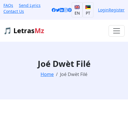
FAQs
Send Lyrics
Login
Register
Contact Us
EN
PT
🎵 Letras
Mz
Joé Dwèt Filé
Home
Joé Dwèt Filé