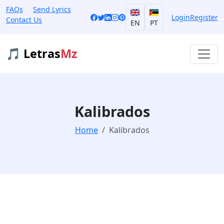
FAQs
Send Lyrics
Login
Register
Contact Us
EN
PT
🎵 Letras
Mz
Kalibrados
Home
Kalibrados