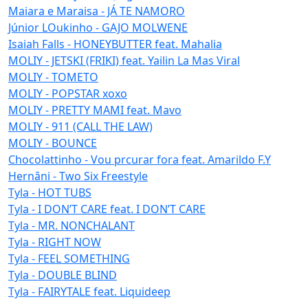
Maiara e Maraisa - JÁ TE NAMORO
Júnior LOukinho - GAJO MOLWENE
Isaiah Falls - HONEYBUTTER feat. Mahalia
MOLIY - JETSKI (FRIKI) feat. Yailin La Mas Viral
MOLIY - TOMETO
MOLIY - POPSTAR xoxo
MOLIY - PRETTY MAMI feat. Mavo
MOLIY - 911 (CALL THE LAW)
MOLIY - BOUNCE
Chocolattinho - Vou prcurar fora feat. Amarildo F.Y
Hernâni - Two Six Freestyle
Tyla - HOT TUBS
Tyla - I DON’T CARE feat. I DON’T CARE
Tyla - MR. NONCHALANT
Tyla - RIGHT NOW
Tyla - FEEL SOMETHING
Tyla - DOUBLE BLIND
Tyla - FAIRYTALE feat. Liquideep