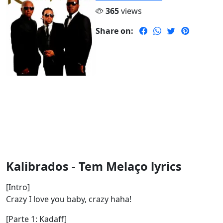
365
views
Share on:
Kalibrados - Tem Melaço lyrics
[Intro]
Crazy I love you baby, crazy haha!
[Parte 1: Kadaff]