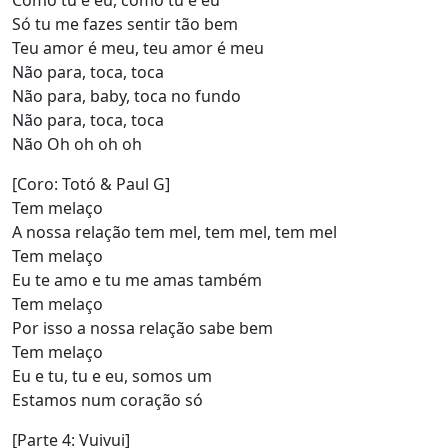
Como tu e eu, como tu e eu
Só tu me fazes sentir tão bem
Teu amor é meu, teu amor é meu
Não para, toca, toca
Não para, baby, toca no fundo
Não para, toca, toca
Não Oh oh oh oh
[Coro: Totó & Paul G]
Tem melaço
A nossa relação tem mel, tem mel, tem mel
Tem melaço
Eu te amo e tu me amas também
Tem melaço
Por isso a nossa relação sabe bem
Tem melaço
Eu e tu, tu e eu, somos um
Estamos num coração só
[Parte 4: Vuivui]