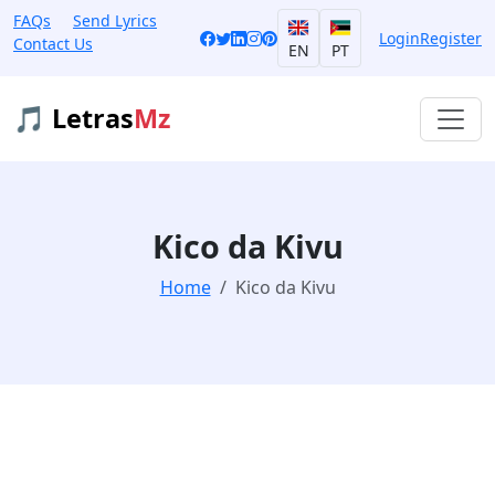
FAQs
Send Lyrics
Login
Register
Contact Us
EN
PT
🎵 Letras
Mz
Kico da Kivu
Home
Kico da Kivu