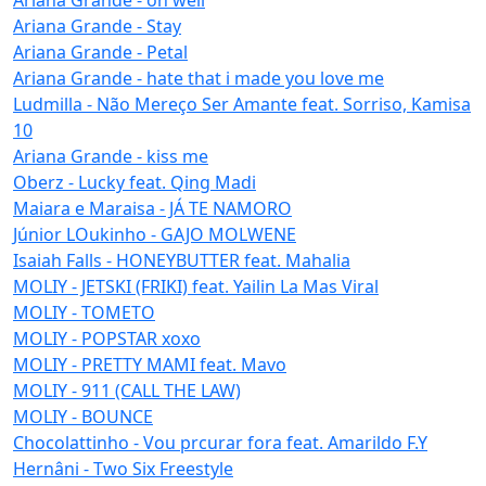
Ariana Grande - Stay
Ariana Grande - Petal
Ariana Grande - hate that i made you love me
Ludmilla - Não Mereço Ser Amante feat. Sorriso, Kamisa
10
Ariana Grande - kiss me
Oberz - Lucky feat. Qing Madi
Maiara e Maraisa - JÁ TE NAMORO
Júnior LOukinho - GAJO MOLWENE
Isaiah Falls - HONEYBUTTER feat. Mahalia
MOLIY - JETSKI (FRIKI) feat. Yailin La Mas Viral
MOLIY - TOMETO
MOLIY - POPSTAR xoxo
MOLIY - PRETTY MAMI feat. Mavo
MOLIY - 911 (CALL THE LAW)
MOLIY - BOUNCE
Chocolattinho - Vou prcurar fora feat. Amarildo F.Y
Hernâni - Two Six Freestyle