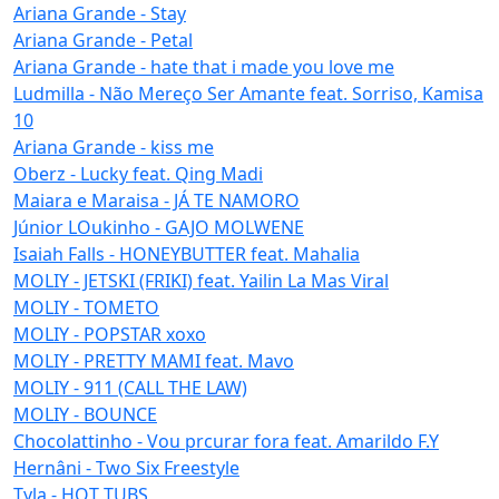
Ariana Grande - Stay
Ariana Grande - Petal
Ariana Grande - hate that i made you love me
Ludmilla - Não Mereço Ser Amante feat. Sorriso, Kamisa
10
Ariana Grande - kiss me
Oberz - Lucky feat. Qing Madi
Maiara e Maraisa - JÁ TE NAMORO
Júnior LOukinho - GAJO MOLWENE
Isaiah Falls - HONEYBUTTER feat. Mahalia
MOLIY - JETSKI (FRIKI) feat. Yailin La Mas Viral
MOLIY - TOMETO
MOLIY - POPSTAR xoxo
MOLIY - PRETTY MAMI feat. Mavo
MOLIY - 911 (CALL THE LAW)
MOLIY - BOUNCE
Chocolattinho - Vou prcurar fora feat. Amarildo F.Y
Hernâni - Two Six Freestyle
Tyla - HOT TUBS