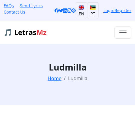
FAQs
Send Lyrics
Login
Register
Contact Us
EN
PT
🎵 Letras
Mz
Ludmilla
Home
Ludmilla