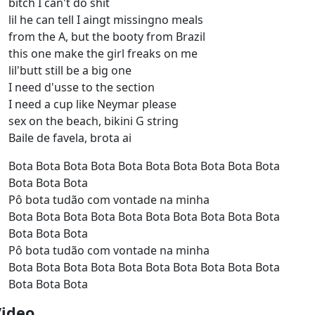
bitch I can't do shit
lil he can tell I aingt missingno meals
from the A, but the booty from Brazil
this one make the girl freaks on me
lil'butt still be a big one
I need d'usse to the section
I need a cup like Neymar please
sex on the beach, bikini G string
Baile de favela, brota ai
Bota Bota Bota Bota Bota Bota Bota Bota Bota Bota
Bota Bota Bota
Pô bota tudão com vontade na minha
Bota Bota Bota Bota Bota Bota Bota Bota Bota Bota
Bota Bota Bota
Pô bota tudão com vontade na minha
Bota Bota Bota Bota Bota Bota Bota Bota Bota Bota
Bota Bota Bota
Video