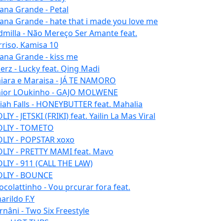
iana Grande - Petal
iana Grande - hate that i made you love me
dmilla - Não Mereço Ser Amante feat.
rriso, Kamisa 10
iana Grande - kiss me
erz - Lucky feat. Qing Madi
iara e Maraisa - JÁ TE NAMORO
nior LOukinho - GAJO MOLWENE
aiah Falls - HONEYBUTTER feat. Mahalia
IY - JETSKI (FRIKI) feat. Yailin La Mas Viral
LIY - TOMETO
LIY - POPSTAR xoxo
LIY - PRETTY MAMI feat. Mavo
LIY - 911 (CALL THE LAW)
LIY - BOUNCE
ocolattinho - Vou prcurar fora feat.
arildo F.Y
rnâni - Two Six Freestyle