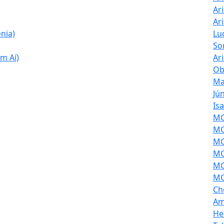
Ar
Ar
nia)
Lu
So
m Aí)
Ar
Ob
Ma
Jú
Is
MOL
MO
MO
MO
MO
MO
Ch
Am
He