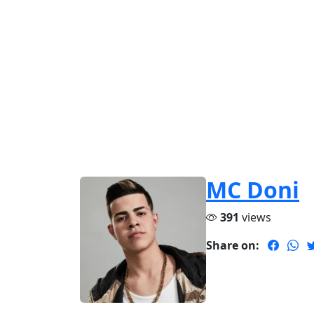
MC Doni
391
views
Share on: