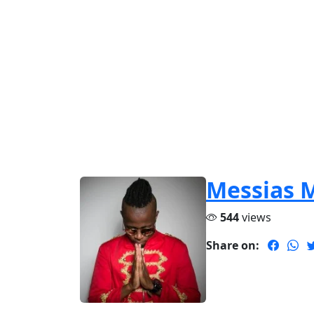
Messias 
544
views
Share on: