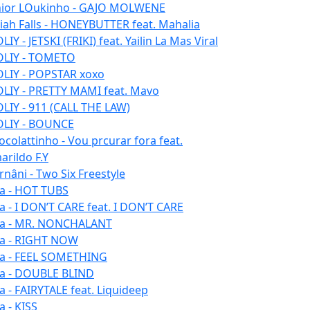
nior LOukinho - GAJO MOLWENE
aiah Falls - HONEYBUTTER feat. Mahalia
IY - JETSKI (FRIKI) feat. Yailin La Mas Viral
LIY - TOMETO
LIY - POPSTAR xoxo
LIY - PRETTY MAMI feat. Mavo
LIY - 911 (CALL THE LAW)
LIY - BOUNCE
ocolattinho - Vou prcurar fora feat.
arildo F.Y
rnâni - Two Six Freestyle
la - HOT TUBS
la - I DON’T CARE feat. I DON’T CARE
la - MR. NONCHALANT
la - RIGHT NOW
la - FEEL SOMETHING
la - DOUBLE BLIND
la - FAIRYTALE feat. Liquideep
a - KISS