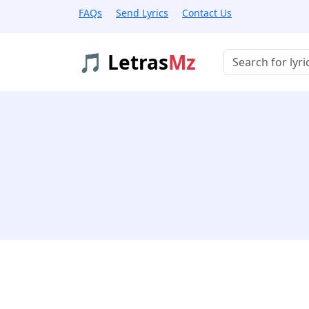
FAQs
Send Lyrics
Contact Us
🎵 Letras
Mz
Buscar músicas