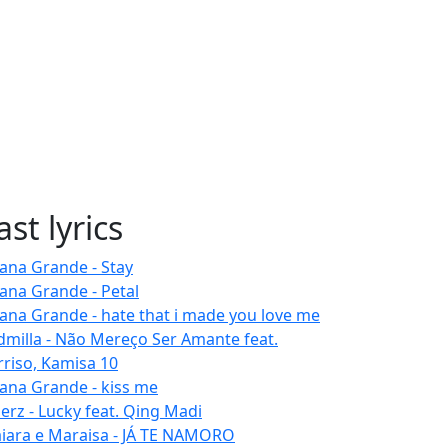
ast lyrics
iana Grande - Stay
iana Grande - Petal
iana Grande - hate that i made you love me
dmilla - Não Mereço Ser Amante feat.
rriso, Kamisa 10
iana Grande - kiss me
erz - Lucky feat. Qing Madi
iara e Maraisa - JÁ TE NAMORO