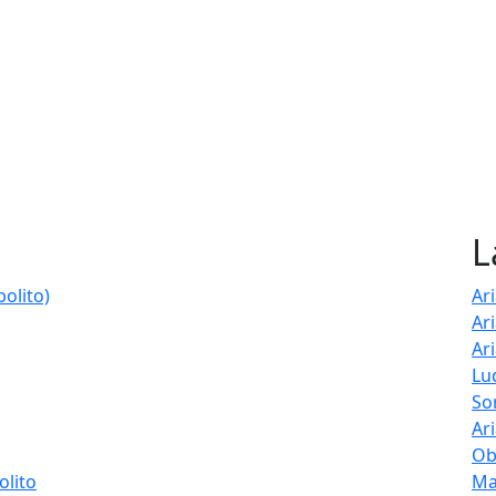
L
bolito)
Ar
Ar
Ar
Lu
So
Ar
Ob
olito
Ma