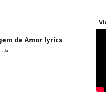
Vi
gem de Amor lyrics
onada