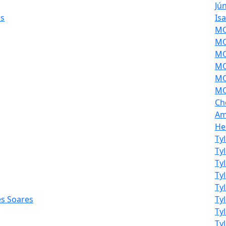
Jú
is
Is
MOL
MO
MO
MO
MO
MO
Ch
Am
He
Ty
Ty
Ty
Ty
Ty
es Soares
Ty
Ty
Tyl