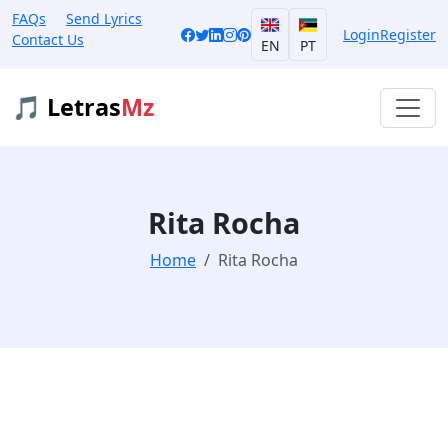
FAQs
Send Lyrics
Login
Register
Contact Us
EN
PT
🎵 Letras
Mz
Rita Rocha
Home
Rita Rocha