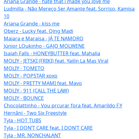
Ariana Grande - hate that i made you love me
Ludmilla - Não Mereço Ser Amante feat. Sorriso, Kamisa
10
Ariana Grande - kiss me
Oberz - Lucky feat. Qing Madi
Maiara e Maraisa - JÁ TE NAMORO
Júnior LOukinho - GAJO MOLWENE
Isaiah Falls - HONEYBUTTER feat. Mahalia
MOLIY - JETSKI (FRIKI) feat. Yailin La Mas Viral
MOLIY - TOMETO
MOLIY - POPSTAR xoxo
MOLIY - PRETTY MAMI feat. Mavo
MOLIY - 911 (CALL THE LAW)
MOLIY - BOUNCE
Chocolattinho - Vou prcurar fora feat. Amarildo F.Y
Hernâni - Two Six Freestyle
Tyla - HOT TUBS
Tyla - I DON’T CARE feat. I DON’T CARE
Tyla - MR. NONCHALANT