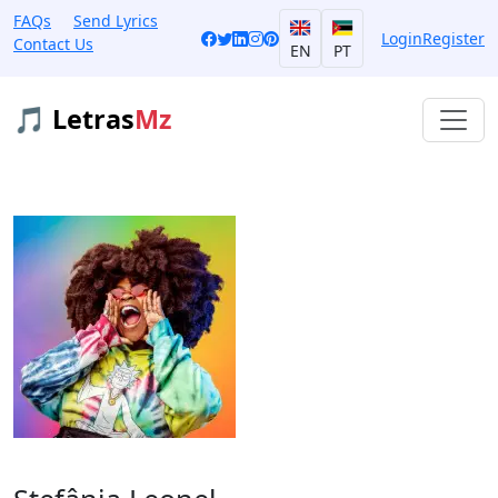
FAQs
Send Lyrics
Login
Register
Contact Us
EN
PT
🎵 Letras
Mz