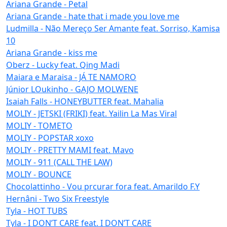
Ariana Grande - Petal
Ariana Grande - hate that i made you love me
Ludmilla - Não Mereço Ser Amante feat. Sorriso, Kamisa
10
Ariana Grande - kiss me
Oberz - Lucky feat. Qing Madi
Maiara e Maraisa - JÁ TE NAMORO
Júnior LOukinho - GAJO MOLWENE
Isaiah Falls - HONEYBUTTER feat. Mahalia
MOLIY - JETSKI (FRIKI) feat. Yailin La Mas Viral
MOLIY - TOMETO
MOLIY - POPSTAR xoxo
MOLIY - PRETTY MAMI feat. Mavo
MOLIY - 911 (CALL THE LAW)
MOLIY - BOUNCE
Chocolattinho - Vou prcurar fora feat. Amarildo F.Y
Hernâni - Two Six Freestyle
Tyla - HOT TUBS
Tyla - I DON’T CARE feat. I DON’T CARE