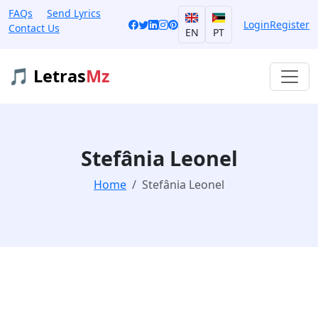
FAQs
Send Lyrics
Login
Register
Contact Us
EN
PT
🎵 Letras
Mz
Stefânia Leonel
Home
Stefânia Leonel