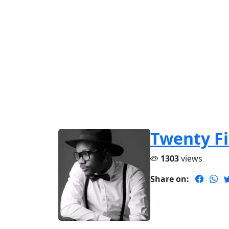
Twenty F
1303
views
Share on: