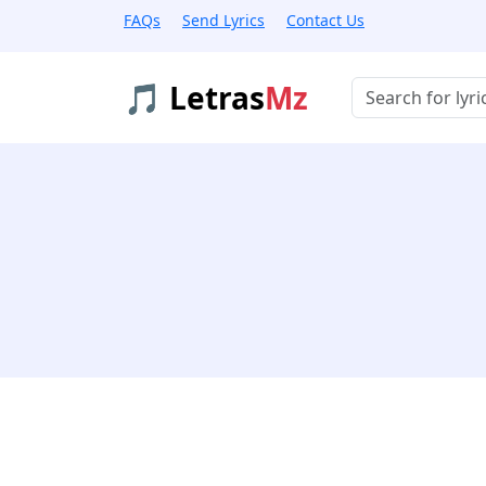
FAQs
Send Lyrics
Contact Us
🎵 Letras
Mz
Buscar músicas