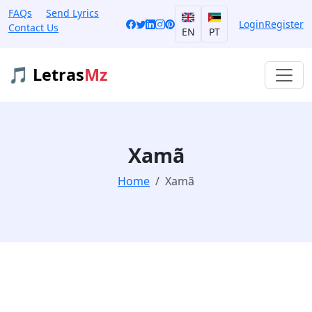
FAQs
Send Lyrics
Login
Register
Contact Us
EN
PT
🎵 Letras
Mz
Xamã
Home
Xamã