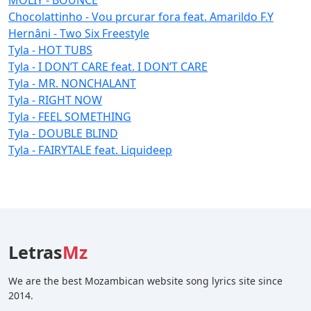
Chocolattinho - Vou prcurar fora feat. Amarildo F.Y
Hernâni - Two Six Freestyle
Tyla - HOT TUBS
Tyla - I DON’T CARE feat. I DON’T CARE
Tyla - MR. NONCHALANT
Tyla - RIGHT NOW
Tyla - FEEL SOMETHING
Tyla - DOUBLE BLIND
Tyla - FAIRYTALE feat. Liquideep
Letras
Mz
We are the best Mozambican website song lyrics site since
2014.