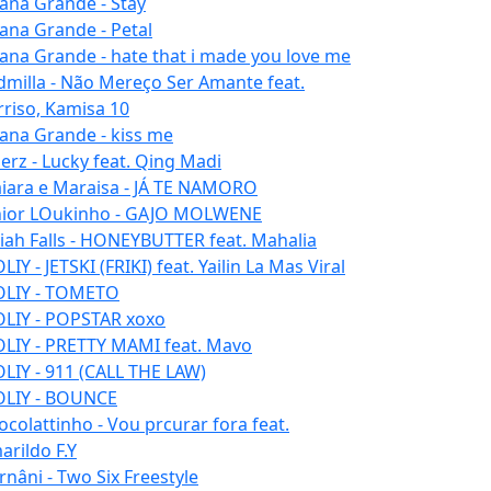
iana Grande - Stay
iana Grande - Petal
iana Grande - hate that i made you love me
dmilla - Não Mereço Ser Amante feat.
rriso, Kamisa 10
iana Grande - kiss me
erz - Lucky feat. Qing Madi
iara e Maraisa - JÁ TE NAMORO
nior LOukinho - GAJO MOLWENE
aiah Falls - HONEYBUTTER feat. Mahalia
IY - JETSKI (FRIKI) feat. Yailin La Mas Viral
LIY - TOMETO
LIY - POPSTAR xoxo
LIY - PRETTY MAMI feat. Mavo
LIY - 911 (CALL THE LAW)
LIY - BOUNCE
ocolattinho - Vou prcurar fora feat.
arildo F.Y
rnâni - Two Six Freestyle