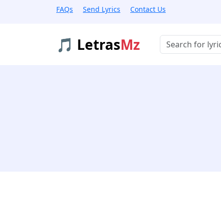
FAQs
Send Lyrics
Contact Us
🎵 Letras
Mz
Buscar músicas