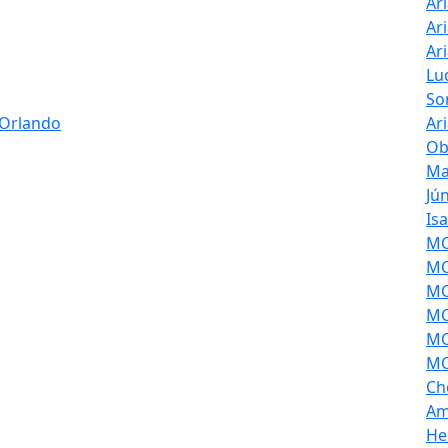
Ar
Ar
Ar
Lu
So
 Orlando
Ar
Ob
Ma
Jú
Is
MOL
MO
MO
MO
MO
MO
Ch
Am
He