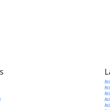
s
L
Ari
Ar
Ar
y
Ar
Ar