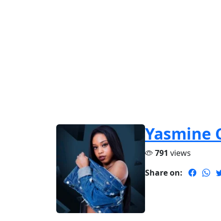
Yasmine 
791
views
Share on: