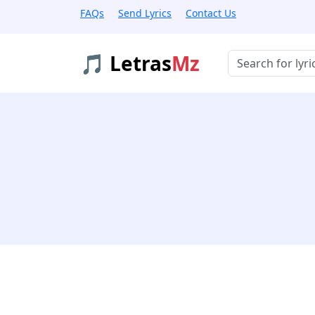
FAQs
Send Lyrics
Contact Us
🎵 Letras
Mz
Buscar músicas