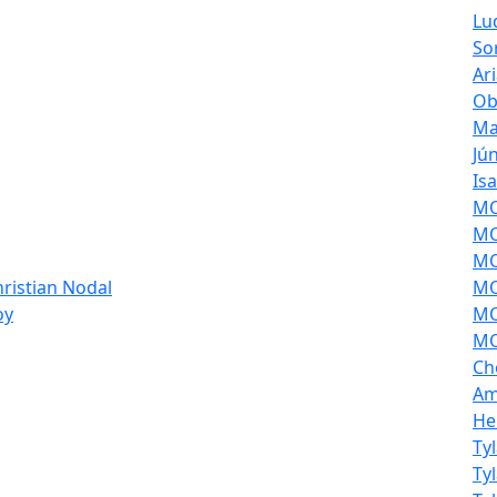
Lu
So
Ar
Ob
Ma
Jú
Is
MOL
MO
MO
hristian Nodal
MO
oy
MO
MO
Ch
Am
He
Ty
Ty