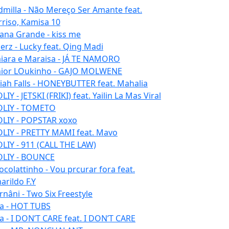
dmilla - Não Mereço Ser Amante feat.
rriso, Kamisa 10
iana Grande - kiss me
erz - Lucky feat. Qing Madi
iara e Maraisa - JÁ TE NAMORO
nior LOukinho - GAJO MOLWENE
aiah Falls - HONEYBUTTER feat. Mahalia
IY - JETSKI (FRIKI) feat. Yailin La Mas Viral
LIY - TOMETO
LIY - POPSTAR xoxo
LIY - PRETTY MAMI feat. Mavo
LIY - 911 (CALL THE LAW)
LIY - BOUNCE
ocolattinho - Vou prcurar fora feat.
arildo F.Y
rnâni - Two Six Freestyle
la - HOT TUBS
la - I DON’T CARE feat. I DON’T CARE