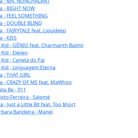
la - MR. NONCHALANT
la - RIGHT NOW
la - FEEL SOMETHING
la - DOUBLE BLIND
la - FAIRYTALE feat. Liquideep
a - KISS
u Kid - GÊNIO feat. Charmanth Bashir
 Kid - Eleven
 Kid - Caneta do Pai
u Kid - Linguagem Eterna
la - THAT GIRL
la - CRAZY OF ME feat. MaWhoo
lia Be - 911
listo Ferreira - Salomé
 - Just a Little Bit feat. Too $hort
rbara Bandeira - Manel