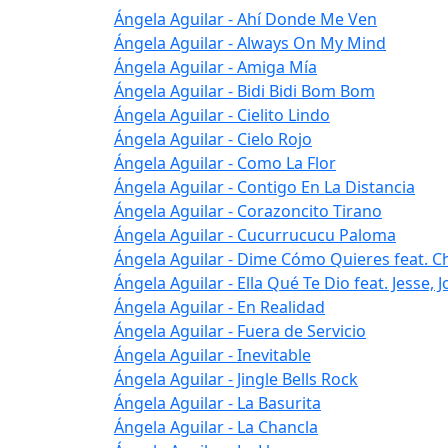
Ángela Aguilar - Ahí Donde Me Ven
Ángela Aguilar - Always On My Mind
Ángela Aguilar - Amiga Mía
Ángela Aguilar - Bidi Bidi Bom Bom
Ángela Aguilar - Cielito Lindo
Ángela Aguilar - Cielo Rojo
Ángela Aguilar - Como La Flor
Ángela Aguilar - Contigo En La Distancia
Ángela Aguilar - Corazoncito Tirano
Ángela Aguilar - Cucurrucucu Paloma
Ángela Aguilar - Dime Cómo Quieres feat. C
Ángela Aguilar - Ella Qué Te Dio feat. Jesse, J
Ángela Aguilar - En Realidad
Ángela Aguilar - Fuera de Servicio
Ángela Aguilar - Inevitable
Ángela Aguilar - Jingle Bells Rock
Ángela Aguilar - La Basurita
Ángela Aguilar - La Chancla