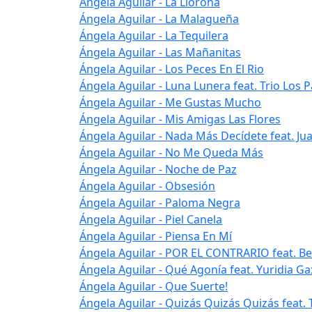
Ángela Aguilar - La Llorona
Ángela Aguilar - La Malagueña
Ángela Aguilar - La Tequilera
Ángela Aguilar - Las Mañanitas
Ángela Aguilar - Los Peces En El Rio
Ángela Aguilar - Luna Lunera feat. Trio Los
Ángela Aguilar - Me Gustas Mucho
Ángela Aguilar - Mis Amigas Las Flores
Ángela Aguilar - Nada Más Decídete feat. Ju
Ángela Aguilar - No Me Queda Más
Ángela Aguilar - Noche de Paz
Ángela Aguilar - Obsesión
Ángela Aguilar - Paloma Negra
Ángela Aguilar - Piel Canela
Ángela Aguilar - Piensa En Mí
Ángela Aguilar - POR EL CONTRARIO feat. Be
Ángela Aguilar - Qué Agonía feat. Yuridia Ga
Ángela Aguilar - Que Suerte!
Ángela Aguilar - Quizás Quizás Quizás feat.