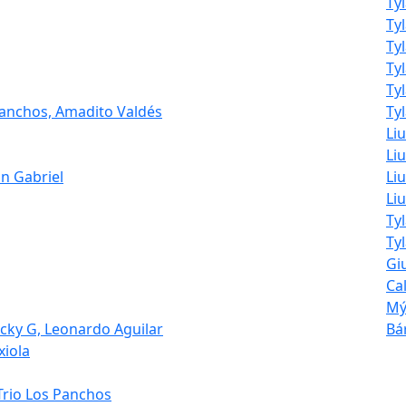
Ty
Ty
Ty
Ty
Ty
 Panchos, Amadito Valdés
Tyl
Li
Liu
an Gabriel
Liu
Li
Ty
Ty
Giu
Ca
Mýa
cky G, Leonardo Aguilar
Bá
xiola
 Trio Los Panchos