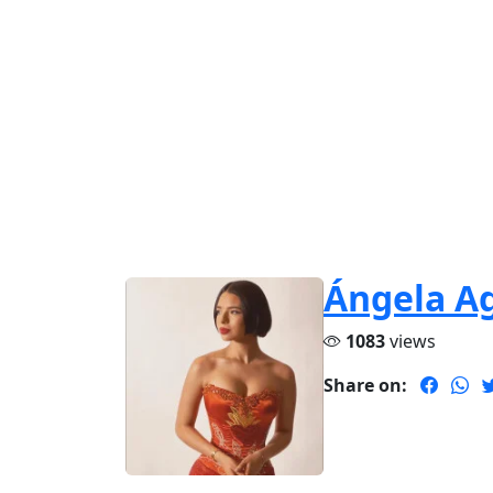
Ángela Ag
1083
views
Share on: