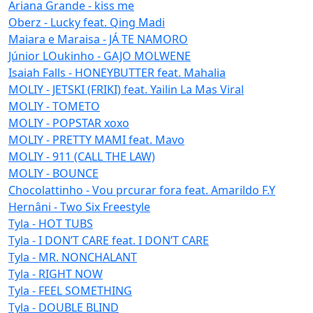
Ariana Grande - kiss me
Oberz - Lucky feat. Qing Madi
Maiara e Maraisa - JÁ TE NAMORO
Júnior LOukinho - GAJO MOLWENE
Isaiah Falls - HONEYBUTTER feat. Mahalia
MOLIY - JETSKI (FRIKI) feat. Yailin La Mas Viral
MOLIY - TOMETO
MOLIY - POPSTAR xoxo
MOLIY - PRETTY MAMI feat. Mavo
MOLIY - 911 (CALL THE LAW)
MOLIY - BOUNCE
Chocolattinho - Vou prcurar fora feat. Amarildo F.Y
Hernâni - Two Six Freestyle
Tyla - HOT TUBS
Tyla - I DON’T CARE feat. I DON’T CARE
Tyla - MR. NONCHALANT
Tyla - RIGHT NOW
Tyla - FEEL SOMETHING
Tyla - DOUBLE BLIND