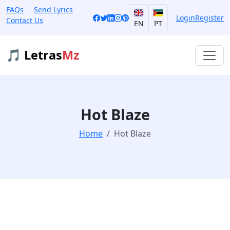
FAQs
Send Lyrics
Login
Register
Contact Us
EN
PT
🎵 Letras
Mz
Hot Blaze
Home
Hot Blaze