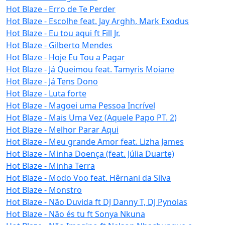
Hot Blaze - Erro de Te Perder
Hot Blaze - Escolhe feat. Jay Arghh, Mark Exodus
Hot Blaze - Eu tou aqui ft Fill Jr.
Hot Blaze - Gilberto Mendes
Hot Blaze - Hoje Eu Tou a Pagar
Hot Blaze - Já Queimou feat. Tamyris Moiane
Hot Blaze - Já Tens Dono
Hot Blaze - Luta forte
Hot Blaze - Magoei uma Pessoa Incrível
Hot Blaze - Mais Uma Vez (Aquele Papo PT. 2)
Hot Blaze - Melhor Parar Aqui
Hot Blaze - Meu grande Amor feat. Lizha James
Hot Blaze - Minha Doença (feat. Júlia Duarte)
Hot Blaze - Minha Terra
Hot Blaze - Modo Voo feat. Hêrnani da Silva
Hot Blaze - Monstro
Hot Blaze - Não Duvida ft DJ Danny T, DJ Pynolas
Hot Blaze - Não és tu ft Sonya Nkuna