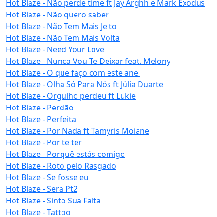
Hot Blaze - Não perde time ft Jay Arghh e Mark Exodus
Hot Blaze - Não quero saber
Hot Blaze - Não Tem Mais Jeito
Hot Blaze - Não Tem Mais Volta
Hot Blaze - Need Your Love
Hot Blaze - Nunca Vou Te Deixar feat. Melony
Hot Blaze - O que faço com este anel
Hot Blaze - Olha Só Para Nós ft Júlia Duarte
Hot Blaze - Orgulho perdeu ft Lukie
Hot Blaze - Perdão
Hot Blaze - Perfeita
Hot Blaze - Por Nada ft Tamyris Moiane
Hot Blaze - Por te ter
Hot Blaze - Porquê estás comigo
Hot Blaze - Roto pelo Rasgado
Hot Blaze - Se fosse eu
Hot Blaze - Sera Pt2
Hot Blaze - Sinto Sua Falta
Hot Blaze - Tattoo