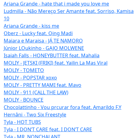
Ariana Grande - hate that i made you love me
Ludmilla - Não Mereço Ser Amante feat. Sorriso, Kamisa
10
Ariana Grande - kiss me
Oberz - Lucky feat. Qing Madi
Maiara e Maraisa - JÁ TE NAMORO
Júnior LOukinho - GAJO MOLWENE
Isaiah Falls - HONEYBUTTER feat. Mahalia
MOLIY - JETSKI (FRIKI) feat. Yailin La Mas Viral
MOLIY - TOMETO
MOLIY - POPSTAR xoxo
MOLIY - PRETTY MAMI feat. Mavo
MOLIY - 911 (CALL THE LAW)
MOLIY - BOUNCE
Chocolattinho - Vou prcurar fora feat. Amarildo F.Y
Hernâni - Two Six Freestyle
Tyla - HOT TUBS
Tyla - I DON’T CARE feat. I DON’T CARE
Tyla - MR. NONCHALANT