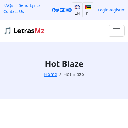
FAQs
Send Lyrics
Login
Register
Contact Us
EN
PT
🎵 Letras
Mz
Hot Blaze
Home
Hot Blaze