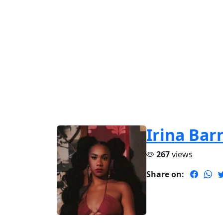
Irina Bar
267
views
Share on: