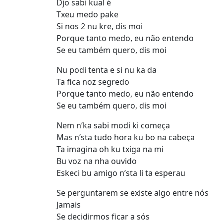
Djo sabi kual é
Txeu medo pake
Si nos 2 nu kre, dis moi
Porque tanto medo, eu não entendo
Se eu também quero, dis moi
Nu podi tenta e si nu ka da
Ta fica noz segredo
Porque tanto medo, eu não entendo
Se eu também quero, dis moi
Nem n’ka sabi modi ki começa
Mas n’sta tudo hora ku bo na cabeça
Ta imagina oh ku txiga na mi
Bu voz na nha ouvido
Eskeci bu amigo n’sta li ta esperau
Se perguntarem se existe algo entre nós
Jamais
Se decidirmos ficar a sós