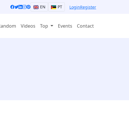
EN
PT
Login
Register
Random
Videos
Top
Events
Contact