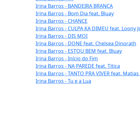
Irina Barros - BANDEIRA BRANCA
Irina Barros - Bom Dia feat. Bluay
Irina Barros - CHANCE
Irina Barros - CULPA KA DIMEU feat. Loony 
Irina Barros - DIS MOI
Irina Barros - DONE feat. Chelsea Dinorath
Irina Barros - ESTOU BEM feat. Bluay
Irina Barros - Início do Fim
Irina Barros - NA PAREDE feat. Titica
Irina Barros - TANTO PRA VIVER feat. Matia
Irina Barros - Tu e a Lua