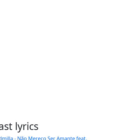
ast lyrics
dmilla - Não Mereço Ser Amante feat.