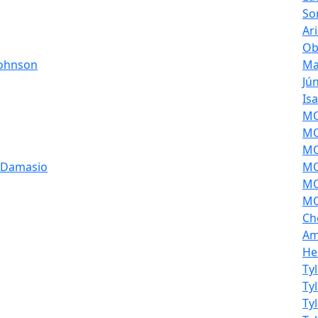
So
Ar
Ob
Johnson
Ma
Jú
Is
MOL
MO
MO
s Damasio
MO
MO
MO
Ch
Am
He
Ty
Ty
Ty