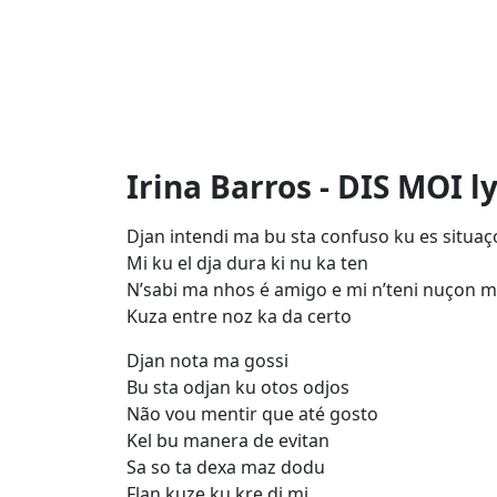
Irina Barros - DIS MOI ly
Djan intendi ma bu sta confuso ku es situa
Mi ku el dja dura ki nu ka ten
N’sabi ma nhos é amigo e mi n’teni nuçon 
Kuza entre noz ka da certo
Djan nota ma gossi
Bu sta odjan ku otos odjos
Não vou mentir que até gosto
Kel bu manera de evitan
Sa so ta dexa maz dodu
Flan kuze ku kre di mi