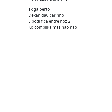
Txiga perto
Dexan dau carinho
E podi fica entre noz 2
Ko complika maz não não