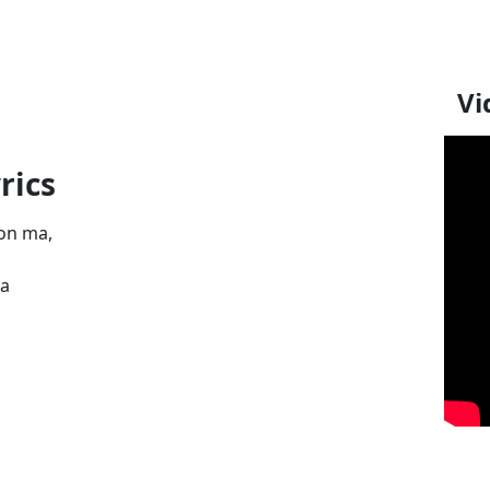
Vi
rics
çon ma,
ma