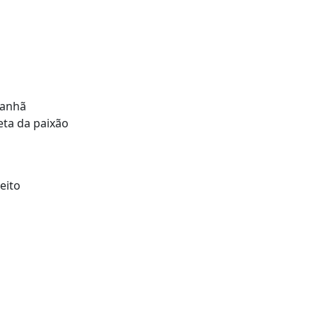
manhã
neta da paixão
eito