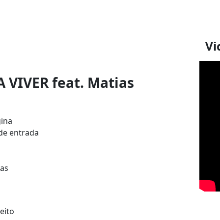
Vi
A VIVER feat. Matias
gina
 de entrada
tas
eito