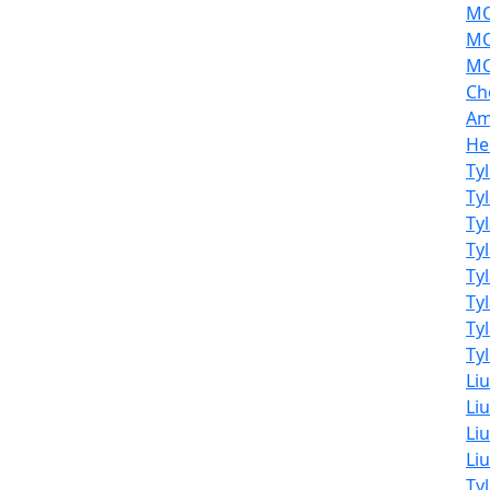
MO
MO
MO
Ch
Am
He
Ty
Ty
Ty
Ty
Ty
Ty
Ty
Tyl
Li
Liu
Liu
Li
Ty