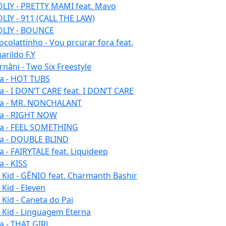
LIY - PRETTY MAMI feat. Mavo
LIY - 911 (CALL THE LAW)
LIY - BOUNCE
ocolattinho - Vou prcurar fora feat.
arildo F.Y
rnâni - Two Six Freestyle
la - HOT TUBS
la - I DON’T CARE feat. I DON’T CARE
la - MR. NONCHALANT
la - RIGHT NOW
la - FEEL SOMETHING
la - DOUBLE BLIND
la - FAIRYTALE feat. Liquideep
a - KISS
u Kid - GÊNIO feat. Charmanth Bashir
 Kid - Eleven
 Kid - Caneta do Pai
u Kid - Linguagem Eterna
la - THAT GIRL