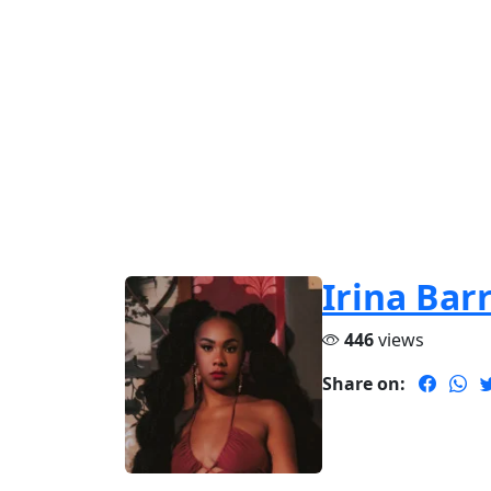
Irina Bar
446
views
Share on: