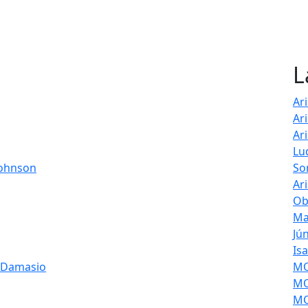
L
Ar
Ar
Ar
Lu
Johnson
So
Ar
Ob
Ma
Jú
Is
s Damasio
MOL
MO
MO