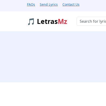
FAQs
Send Lyrics
Contact Us
🎵 Letras
Mz
Buscar músicas