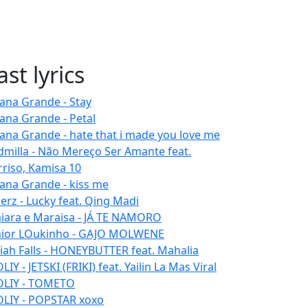
ast lyrics
iana Grande - Stay
iana Grande - Petal
iana Grande - hate that i made you love me
dmilla - Não Mereço Ser Amante feat.
rriso, Kamisa 10
iana Grande - kiss me
erz - Lucky feat. Qing Madi
iara e Maraisa - JÁ TE NAMORO
nior LOukinho - GAJO MOLWENE
aiah Falls - HONEYBUTTER feat. Mahalia
IY - JETSKI (FRIKI) feat. Yailin La Mas Viral
LIY - TOMETO
LIY - POPSTAR xoxo