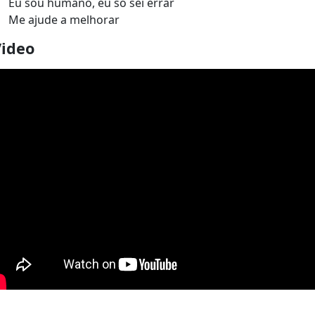
Eu sou humano, eu só sei errar
Me ajude a melhorar
Video