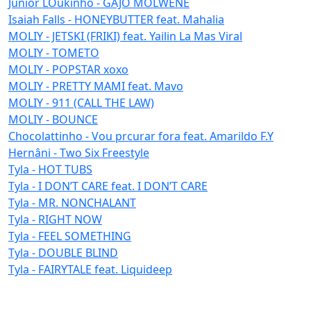
Júnior LOukinho - GAJO MOLWENE
Isaiah Falls - HONEYBUTTER feat. Mahalia
MOLIY - JETSKI (FRIKI) feat. Yailin La Mas Viral
MOLIY - TOMETO
MOLIY - POPSTAR xoxo
MOLIY - PRETTY MAMI feat. Mavo
MOLIY - 911 (CALL THE LAW)
MOLIY - BOUNCE
Chocolattinho - Vou prcurar fora feat. Amarildo F.Y
Hernâni - Two Six Freestyle
Tyla - HOT TUBS
Tyla - I DON’T CARE feat. I DON’T CARE
Tyla - MR. NONCHALANT
Tyla - RIGHT NOW
Tyla - FEEL SOMETHING
Tyla - DOUBLE BLIND
Tyla - FAIRYTALE feat. Liquideep