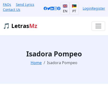
FAQs
Send Lyrics
Login
Register
Contact Us
EN
PT
🎵 Letras
Mz
Isadora Pompeo
Home
Isadora Pompeo