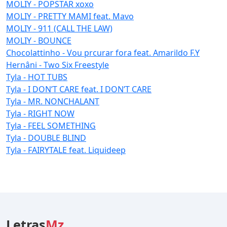
MOLIY - POPSTAR xoxo
MOLIY - PRETTY MAMI feat. Mavo
MOLIY - 911 (CALL THE LAW)
MOLIY - BOUNCE
Chocolattinho - Vou prcurar fora feat. Amarildo F.Y
Hernâni - Two Six Freestyle
Tyla - HOT TUBS
Tyla - I DON’T CARE feat. I DON’T CARE
Tyla - MR. NONCHALANT
Tyla - RIGHT NOW
Tyla - FEEL SOMETHING
Tyla - DOUBLE BLIND
Tyla - FAIRYTALE feat. Liquideep
Letras
Mz