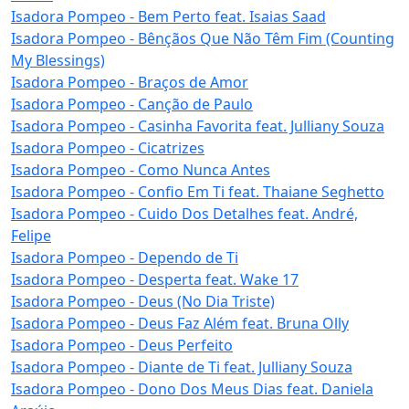
Isadora Pompeo - Bem Perto feat. Isaias Saad
Isadora Pompeo - Bênçãos Que Não Têm Fim (Counting
My Blessings)
Isadora Pompeo - Braços de Amor
Isadora Pompeo - Canção de Paulo
Isadora Pompeo - Casinha Favorita feat. Julliany Souza
Isadora Pompeo - Cicatrizes
Isadora Pompeo - Como Nunca Antes
Isadora Pompeo - Confio Em Ti feat. Thaiane Seghetto
Isadora Pompeo - Cuido Dos Detalhes feat. André,
Felipe
Isadora Pompeo - Dependo de Ti
Isadora Pompeo - Desperta feat. Wake 17
Isadora Pompeo - Deus (No Dia Triste)
Isadora Pompeo - Deus Faz Além feat. Bruna Olly
Isadora Pompeo - Deus Perfeito
Isadora Pompeo - Diante de Ti feat. Julliany Souza
Isadora Pompeo - Dono Dos Meus Dias feat. Daniela