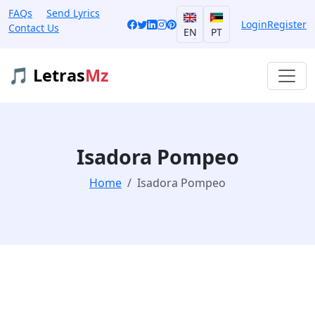
FAQs
Send Lyrics
Login
Register
Contact Us
EN
PT
🎵 Letras
Mz
Isadora Pompeo
Home
Isadora Pompeo