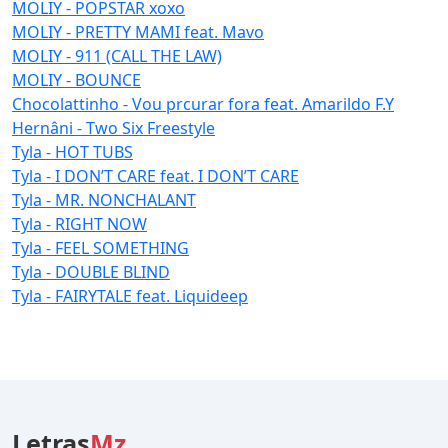
MOLIY - POPSTAR xoxo
MOLIY - PRETTY MAMI feat. Mavo
MOLIY - 911 (CALL THE LAW)
MOLIY - BOUNCE
Chocolattinho - Vou prcurar fora feat. Amarildo F.Y
Hernâni - Two Six Freestyle
Tyla - HOT TUBS
Tyla - I DON’T CARE feat. I DON’T CARE
Tyla - MR. NONCHALANT
Tyla - RIGHT NOW
Tyla - FEEL SOMETHING
Tyla - DOUBLE BLIND
Tyla - FAIRYTALE feat. Liquideep
Letras
Mz