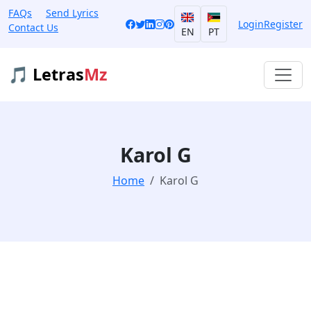
FAQs
Send Lyrics
Login
Register
Contact Us
EN
PT
🎵 Letras
Mz
Karol G
Home
Karol G