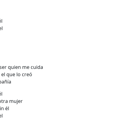
él
el
 ser quien me cuida
 el que lo creó
pañía
él
tra mujer
in él
el