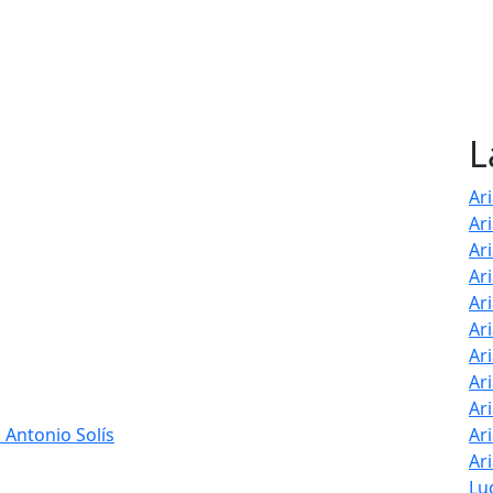
L
Ar
Ar
Ar
Ari
Ar
Ar
Ar
Ar
Ar
 Antonio Solís
Ar
Ar
Lu