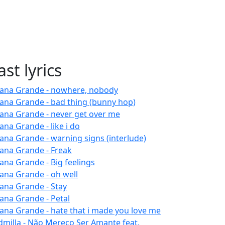
ast lyrics
iana Grande - nowhere, nobody
iana Grande - bad thing (bunny hop)
iana Grande - never get over me
ana Grande - like i do
iana Grande - warning signs (interlude)
iana Grande - Freak
iana Grande - Big feelings
iana Grande - oh well
iana Grande - Stay
iana Grande - Petal
iana Grande - hate that i made you love me
dmilla - Não Mereço Ser Amante feat.