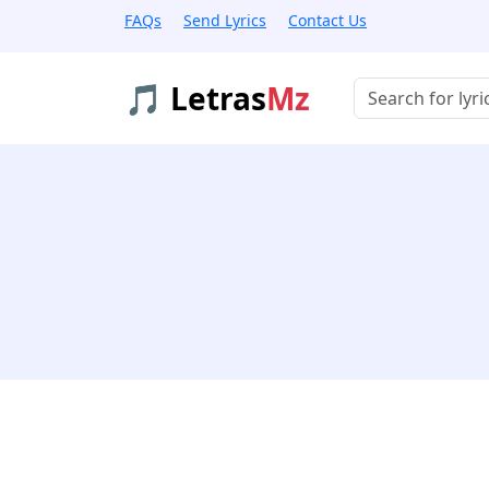
FAQs
Send Lyrics
Contact Us
🎵 Letras
Mz
Buscar músicas