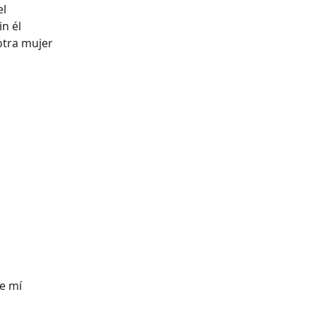
el
in él
tra mujer
e mí