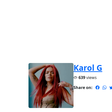
Karol G
639
views
Share on: