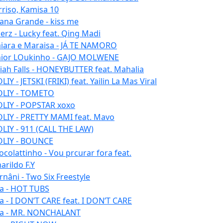
rriso, Kamisa 10
iana Grande - kiss me
erz - Lucky feat. Qing Madi
iara e Maraisa - JÁ TE NAMORO
nior LOukinho - GAJO MOLWENE
aiah Falls - HONEYBUTTER feat. Mahalia
IY - JETSKI (FRIKI) feat. Yailin La Mas Viral
LIY - TOMETO
LIY - POPSTAR xoxo
LIY - PRETTY MAMI feat. Mavo
LIY - 911 (CALL THE LAW)
LIY - BOUNCE
ocolattinho - Vou prcurar fora feat.
arildo F.Y
rnâni - Two Six Freestyle
la - HOT TUBS
la - I DON’T CARE feat. I DON’T CARE
la - MR. NONCHALANT