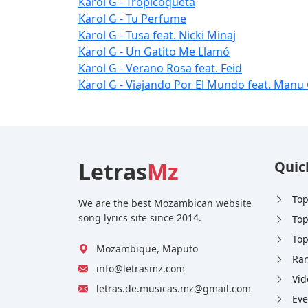
Karol G - Tropicoqueta
Karol G - Tu Perfume
Karol G - Tusa feat. Nicki Minaj
Karol G - Un Gatito Me Llamó
Karol G - Verano Rosa feat. Feid
Karol G - Viajando Por El Mundo feat. Manu
Letras
Mz
Quic
Top
We are the best Mozambican website
song lyrics site since 2014.
Top
Top
Mozambique, Maputo
Ran
info@letrasmz.com
Vid
letras.de.musicas.mz@gmail.com
Eve