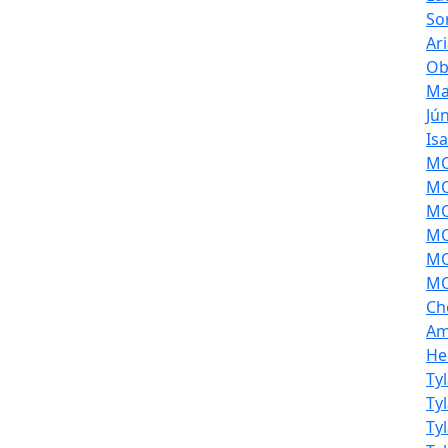
So
Ar
Ob
Ma
Jú
Is
MOL
MO
MO
MO
MO
MO
Ch
Am
He
Ty
Ty
Ty