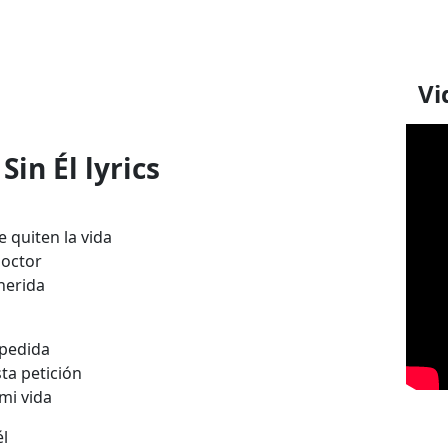
Vi
Sin Él lyrics
 quiten la vida
doctor
herida
spedida
sta petición
mi vida
él