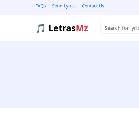
FAQs
Send Lyrics
Contact Us
🎵 Letras
Mz
Buscar músicas