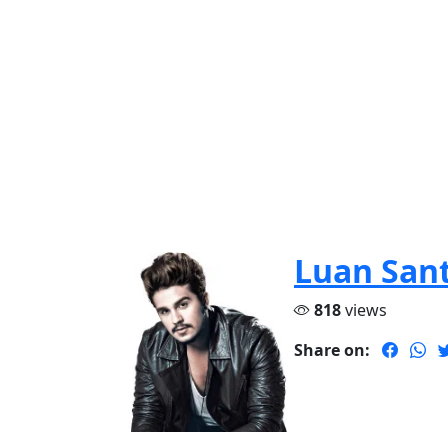
Luan San
818
views
Share on: