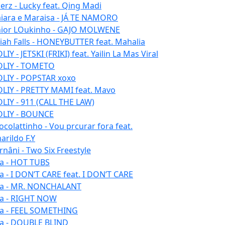
erz - Lucky feat. Qing Madi
iara e Maraisa - JÁ TE NAMORO
nior LOukinho - GAJO MOLWENE
aiah Falls - HONEYBUTTER feat. Mahalia
IY - JETSKI (FRIKI) feat. Yailin La Mas Viral
LIY - TOMETO
LIY - POPSTAR xoxo
LIY - PRETTY MAMI feat. Mavo
LIY - 911 (CALL THE LAW)
LIY - BOUNCE
ocolattinho - Vou prcurar fora feat.
arildo F.Y
rnâni - Two Six Freestyle
la - HOT TUBS
la - I DON’T CARE feat. I DON’T CARE
la - MR. NONCHALANT
la - RIGHT NOW
la - FEEL SOMETHING
la - DOUBLE BLIND