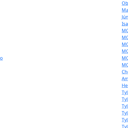
Ob
Ma
Jú
Is
MOL
MO
MO
MO
ao
MO
MO
Ch
Am
He
Ty
Ty
Ty
Ty
Ty
Ty