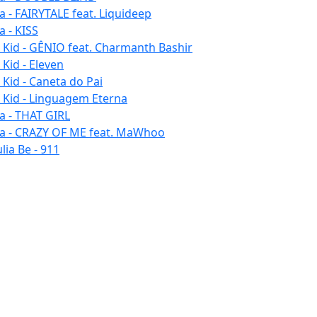
la - FAIRYTALE feat. Liquideep
a - KISS
u Kid - GÊNIO feat. Charmanth Bashir
 Kid - Eleven
 Kid - Caneta do Pai
u Kid - Linguagem Eterna
la - THAT GIRL
la - CRAZY OF ME feat. MaWhoo
lia Be - 911