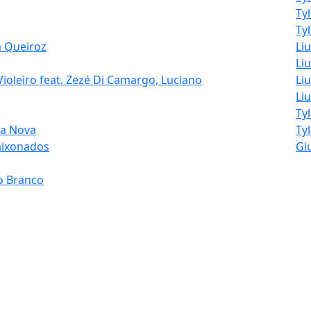
Ty
Tyl
a Queiroz
Li
Liu
Violeiro feat. Zezé Di Camargo, Luciano
Liu
Li
Ty
pa Nova
Ty
aixonados
Giu
o Branco