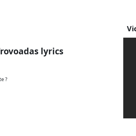
Vi
Trovoadas lyrics
te ?