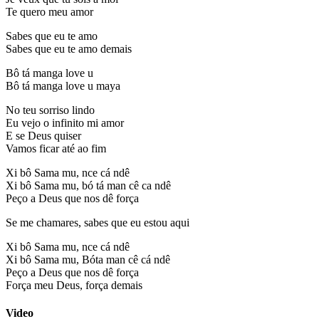
Te quero meu amor
Sabes que eu te amo
Sabes que eu te amo demais
Bô tá manga love u
Bô tá manga love u maya
No teu sorriso lindo
Eu vejo o infinito mi amor
E se Deus quiser
Vamos ficar até ao fim
Xi bô Sama mu, nce cá ndê
Xi bô Sama mu, bó tá man cê ca ndê
Peço a Deus que nos dê força
Se me chamares, sabes que eu estou aqui
Xi bô Sama mu, nce cá ndê
Xi bô Sama mu, Bóta man cê cá ndê
Peço a Deus que nos dê força
Força meu Deus, força demais
Video