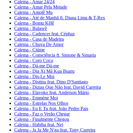
Calema - Amar 24/24
Calema - Amar Pela Metade
Calema - Amolê Mu
Calema - Até de Manhã ft. Diana Lima & T-Rex
Calema - Bomu Kêlê
Calema - Bulawê
Calema - Cadencer feat. Céphaz
Calema - Casa de Madeira
Calema - Chuva De Amor
Calema - Ciúme
Calema - Consciência ft. Simone & Simaria
Calema - Coro Coço
Calema - Dá-me Dá-me
Calema - Dia Xi Má Kua Buaru
Calema - Dis-Le Moi
Calema - Distinu feat. Dino D'Santiago
Calema - Dizias Que Não feat. David Carreira
Calema - Elavoko feat. Anderson Mário
Calema - Emmène Moi
Calema - Estrelas Nos Olhos
Calema - Eu E Tu feat. João Pedro Pais
Calema - Faz o Verão Chegar
Calema - Finalmente Chegou
Calema - Habiba feat. Nej
Calema - Ja Ja Me N'ga feat. Tony Carreira