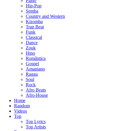
Piano
Hip-Pop
Semba
Country and Western
Kizomba
Trap Beat
Funk
Classical
Dance
Zouk
Hino
Romântica
Gospel
Amapiano
Ragga
Soul
Rock
Afro Beats
Afro-House
Home
Random
Videos
Top
Top Lyrics
Top Artists