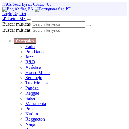
FAQs
Send Lyrics
Contact Us
EN
PT
Login
Register
🎵 Letras
Mz
Buscar músicas
Buscar músicas
Categories
Fado
Pop Dance
Jazz
R&B
Acústica
House Music
Sertanejo
Tradicionais
Pandza
Reggae
Salsa
Marrabenta
Pop
Kuduro
Reggaeton
Naija