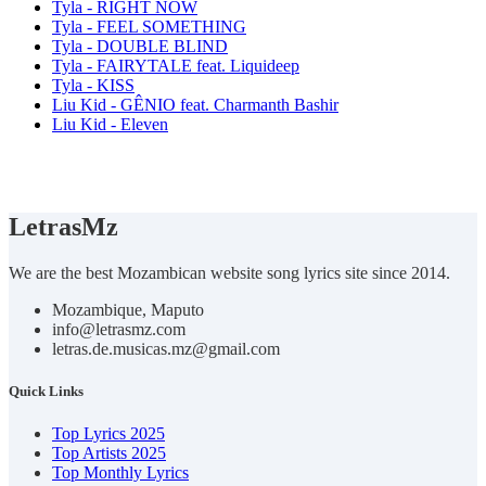
Tyla - RIGHT NOW
Tyla - FEEL SOMETHING
Tyla - DOUBLE BLIND
Tyla - FAIRYTALE feat. Liquideep
Tyla - KISS
Liu Kid - GÊNIO feat. Charmanth Bashir
Liu Kid - Eleven
Letras
Mz
We are the best Mozambican website song lyrics site since 2014.
Mozambique, Maputo
info@letrasmz.com
letras.de.musicas.mz@gmail.com
Quick Links
Top Lyrics 2025
Top Artists 2025
Top Monthly Lyrics