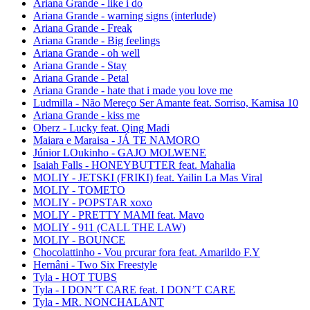
Ariana Grande - like i do
Ariana Grande - warning signs (interlude)
Ariana Grande - Freak
Ariana Grande - Big feelings
Ariana Grande - oh well
Ariana Grande - Stay
Ariana Grande - Petal
Ariana Grande - hate that i made you love me
Ludmilla - Não Mereço Ser Amante feat. Sorriso, Kamisa 10
Ariana Grande - kiss me
Oberz - Lucky feat. Qing Madi
Maiara e Maraisa - JÁ TE NAMORO
Júnior LOukinho - GAJO MOLWENE
Isaiah Falls - HONEYBUTTER feat. Mahalia
MOLIY - JETSKI (FRIKI) feat. Yailin La Mas Viral
MOLIY - TOMETO
MOLIY - POPSTAR xoxo
MOLIY - PRETTY MAMI feat. Mavo
MOLIY - 911 (CALL THE LAW)
MOLIY - BOUNCE
Chocolattinho - Vou prcurar fora feat. Amarildo F.Y
Hernâni - Two Six Freestyle
Tyla - HOT TUBS
Tyla - I DON’T CARE feat. I DON’T CARE
Tyla - MR. NONCHALANT