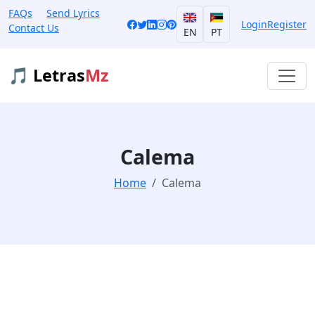
FAQs
Send Lyrics
Login
Register
Contact Us
EN
PT
🎵 Letras
Mz
Calema
Home
Calema