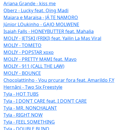
Ariana Grande - kiss me
Oberz - Lucky feat. Qing Madi
Maiara e Maraisa - JÁ TE NAMORO
Júnior LOukinho - GAJO MOLWENE
Isaiah Falls - HONEYBUTTER feat. Mahalia
MOLIY - JETSKI (FRIKI) feat. Yailin La Mas Viral
MOLIY - TOMETO
MOLIY - POPSTAR xoxo
MOLIY - PRETTY MAMI feat. Mavo
MOLIY - 911 (CALL THE LAW)
MOLIY - BOUNCE
Chocolattinho - Vou prcurar fora feat. Amarildo F.Y
Hernâni - Two Six Freestyle
Tyla - HOT TUBS
Tyla - I DON’T CARE feat. I DON’T CARE
Tyla - MR. NONCHALANT
Tyla - RIGHT NOW
Tyla - FEEL SOMETHING
Tyla - DOUBLE BLIND