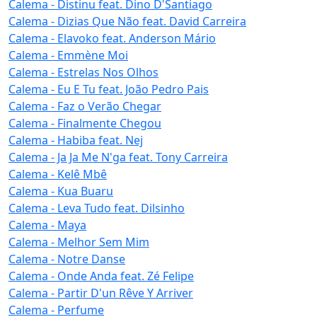
Calema - Distinu feat. Dino D'Santiago
Calema - Dizias Que Não feat. David Carreira
Calema - Elavoko feat. Anderson Mário
Calema - Emmène Moi
Calema - Estrelas Nos Olhos
Calema - Eu E Tu feat. João Pedro Pais
Calema - Faz o Verão Chegar
Calema - Finalmente Chegou
Calema - Habiba feat. Nej
Calema - Ja Ja Me N'ga feat. Tony Carreira
Calema - Kelê Mbê
Calema - Kua Buaru
Calema - Leva Tudo feat. Dilsinho
Calema - Maya
Calema - Melhor Sem Mim
Calema - Notre Danse
Calema - Onde Anda feat. Zé Felipe
Calema - Partir D'un Rêve Y Arriver
Calema - Perfume