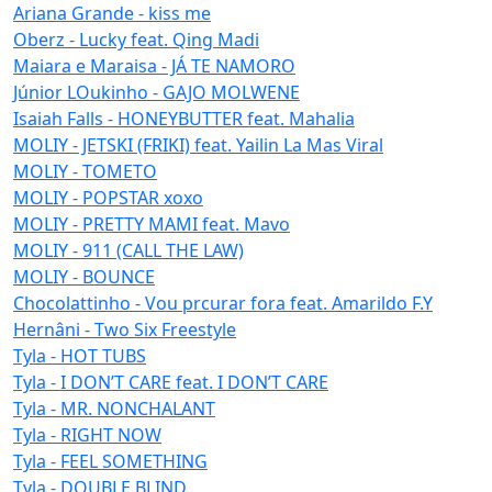
Ariana Grande - kiss me
Oberz - Lucky feat. Qing Madi
Maiara e Maraisa - JÁ TE NAMORO
Júnior LOukinho - GAJO MOLWENE
Isaiah Falls - HONEYBUTTER feat. Mahalia
MOLIY - JETSKI (FRIKI) feat. Yailin La Mas Viral
MOLIY - TOMETO
MOLIY - POPSTAR xoxo
MOLIY - PRETTY MAMI feat. Mavo
MOLIY - 911 (CALL THE LAW)
MOLIY - BOUNCE
Chocolattinho - Vou prcurar fora feat. Amarildo F.Y
Hernâni - Two Six Freestyle
Tyla - HOT TUBS
Tyla - I DON’T CARE feat. I DON’T CARE
Tyla - MR. NONCHALANT
Tyla - RIGHT NOW
Tyla - FEEL SOMETHING
Tyla - DOUBLE BLIND