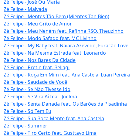
Zé Felipe - José Ou Maria
Zé Felipe - Malvada
Zé Felipe - Mentes Tão Bem (Mientes Tan Bien)
Zé Felipe - Meu Grito de Amor
Zé Felipe - Meu Neném feat. Rafinha RSQ, Theuzinho
Zé Felipe - Modo Safado feat. MC Livinho
Zé Felipe - My Baby feat. Naiara Azevedo, Furacão Love
Zé Felipe - Na Mesma Estrada feat. Leonardo
Zé Felipe - Nos Bares Da Cidade
Zé Felipe - Pretin feat. Bellagi
Zé Felipe - Roça Em Mim feat. Ana Castela, Luan Pereira
Zé Felipe - Saudade de Você
Zé Felipe - Se Não Tivesse Ido
Zé Felipe - Se Vira Aí feat. Joelma
Zé Felipe - Senta Danada feat. Os Barões da Pisadinha
Zé Felipe - Só Tem Eu
Zé Felipe - Sua Boca Mente feat. Ana Castela
Zé Felipe - Summer
Zé Felipe - Tiro Certo feat. Gusttavo Lima