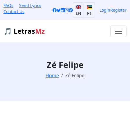
FAQs
Send Lyrics
Login
Register
Contact Us
EN
PT
🎵 Letras
Mz
Zé Felipe
Home
Zé Felipe