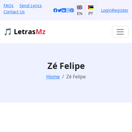
FAQs
Send Lyrics
Login
Register
Contact Us
EN
PT
🎵 Letras
Mz
Zé Felipe
Home
Zé Felipe