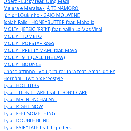
Oberz - Lucky feat. Qing Madi
Maiara e Maraisa - JÁ TE NAMORO
Júnior LOukinho - GAJO MOLWENE
Isaiah Falls - HONEYBUTTER feat. Mahalia
MOLIY - JETSKI (FRIKI) feat. Yailin La Mas Viral
MOLIY - TOMETO
MOLIY - POPSTAR xoxo
MOLIY - PRETTY MAMI feat. Mavo
MOLIY - 911 (CALL THE LAW)
MOLIY - BOUNCE
Chocolattinho - Vou prcurar fora feat. Amarildo F.Y
Hernâni - Two Six Freestyle
Tyla - HOT TUBS
Tyla - I DON’T CARE feat. I DON’T CARE
Tyla - MR. NONCHALANT
Tyla - RIGHT NOW
Tyla - FEEL SOMETHING
Tyla - DOUBLE BLIND
Tyla - FAIRYTALE feat. Liquideep