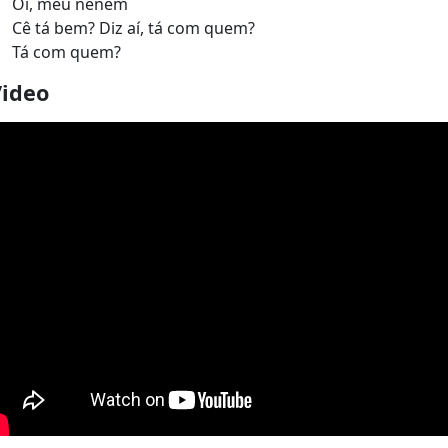
Oi, meu neném
Cê tá bem? Diz aí, tá com quem?
Tá com quem?
Video