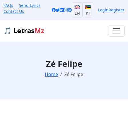
FAQs
Send Lyrics
Login
Register
Contact Us
EN
PT
🎵 Letras
Mz
Zé Felipe
Home
Zé Felipe