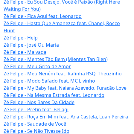
Zé Felipe - Eu Sou Desejo, Você é Paixão (Right Here
Waiting For You)
Zé Felipe - Fica Aqui feat. Leonardo
Zé Felipe - Hasta Que Amanezca feat. Chanel, Rocco
Hunt
Zé Felipe - Help
Zé Felipe - José Ou Maria
Zé Felipe - Malvada
Zé Felipe - Mentes Tão Bem (Mientes Tan Bien)
Zé Felipe - Meu Grito de Amor
Zé Felipe - Meu Neném feat. Rafinha RSQ, Theuzinho
Zé Felipe - Modo Safado feat. MC Livinho
Zé Felipe - My Baby feat. Naiara Azevedo, Furacão Love
Zé Felipe - Na Mesma Estrada feat. Leonardo
Zé Felipe - Nos Bares Da Cidade
Zé Felipe - Pretin feat. Bellagi
Zé Felipe - Roça Em Mim feat. Ana Castela, Luan Pereira
Zé Felipe - Saudade de Você
Zé Felipe - Se Não Tivesse Ido