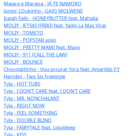
Maiara e Maraisa - JÁ TE NAMORO
Júnior LOukinho - GAJO MOLWENE
Isaiah Falls - HONEYBUTTER feat. Mahalia
MOLIY - JETSKI (FRIKI) feat. Yailin La Mas Viral
MOLIY - TOMETO
MOLIY - POPSTAR xoxo
MOLIY - PRETTY MAMI feat. Mavo
MOLIY - 911 (CALL THE LAW)
MOLIY - BOUNCE
Chocolattinho - Vou prcurar fora feat. Amarildo F.Y
Hernâni - Two Six Freestyle
Tyla - HOT TUBS
Tyla - I DON’T CARE feat. I DON’T CARE
Tyla - MR. NONCHALANT
Tyla - RIGHT NOW
Tyla - FEEL SOMETHING
Tyla - DOUBLE BLIND
Tyla - FAIRYTALE feat. Liquideep
Tyla - KISS