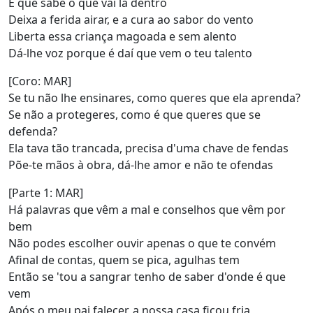
É que sabe o que vai lá dentro
Deixa a ferida airar, e a cura ao sabor do vento
Liberta essa criança magoada e sem alento
Dá-lhe voz porque é daí que vem o teu talento
[Coro: MAR]
Se tu não lhe ensinares, como queres que ela aprenda?
Se não a protegeres, como é que queres que se
defenda?
Ela tava tão trancada, prеcisa d'uma chave de fendas
Põе-te mãos à obra, dá-lhe amor e não te ofendas
[Parte 1: MAR]
Há palavras que vêm a mal e conselhos que vêm por
bem
Não podes escolher ouvir apenas o que te convém
Afinal de contas, quem se pica, agulhas tem
Então se 'tou a sangrar tenho de saber d'onde é que
vem
Após o meu pai falecer, a nossa casa ficou fria