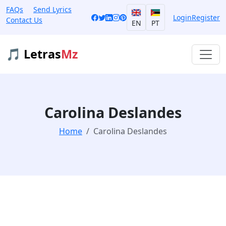
FAQs
Send Lyrics
Login
Register
Contact Us
EN
PT
🎵 Letras
Mz
Carolina Deslandes
Home
Carolina Deslandes