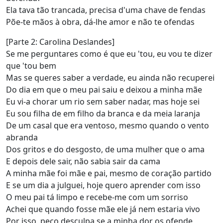
Ela tava tão trancada, precisa d'uma chave de fendas
Põe-te mãos à obra, dá-lhe amor e não te ofendas
[Parte 2: Carolina Deslandes]
Se me perguntares como é que eu 'tou, eu vou te dizer
que 'tou bem
Mas se queres saber a verdade, eu ainda não recuperei
Do dia em que o meu pai saiu e deixou a minha mãe
Eu vi-a chorar um rio sem saber nadar, mas hoje sei
Eu sou filha de em filho da branca e da meia laranja
De um casal que era ventoso, mesmo quando o vento
abranda
Dos gritos e do desgosto, de uma mulher que o ama
E depois dele sair, não sabia sair da cama
A minha mãe foi mãe e pai, mesmo de coração partido
E se um dia a julguei, hoje quero aprender com isso
O meu pai tá limpo e recebe-me com um sorriso
Achei que quando fosse mãe ele já nem estaria vivo
Por isso, peço desculpa se a minha dor os ofende