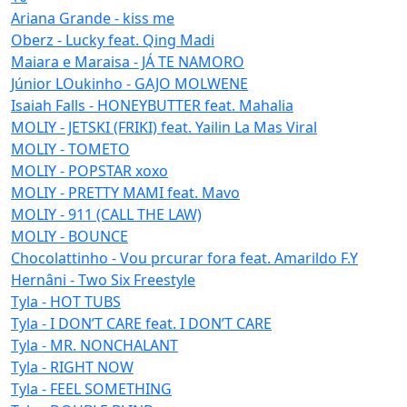
Ariana Grande - kiss me
Oberz - Lucky feat. Qing Madi
Maiara e Maraisa - JÁ TE NAMORO
Júnior LOukinho - GAJO MOLWENE
Isaiah Falls - HONEYBUTTER feat. Mahalia
MOLIY - JETSKI (FRIKI) feat. Yailin La Mas Viral
MOLIY - TOMETO
MOLIY - POPSTAR xoxo
MOLIY - PRETTY MAMI feat. Mavo
MOLIY - 911 (CALL THE LAW)
MOLIY - BOUNCE
Chocolattinho - Vou prcurar fora feat. Amarildo F.Y
Hernâni - Two Six Freestyle
Tyla - HOT TUBS
Tyla - I DON’T CARE feat. I DON’T CARE
Tyla - MR. NONCHALANT
Tyla - RIGHT NOW
Tyla - FEEL SOMETHING