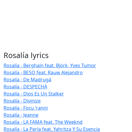
Rosalía lyrics
Rosalía - Berghain feat. Björk, Yves Tumor
Rosalía - BESO feat. Rauw Alejandro
Rosalía - De Madrugá
Rosalía - DESPECHÁ
Rosalía - Dios Es Un Stalker
Rosalía - Divinize
Rosalía - Focu ‘ranni
Rosalía - Jeanne
Rosalía - LA FAMA feat. The Weeknd
Rosalía - La Perla feat. Yahritza Y Su Esencia