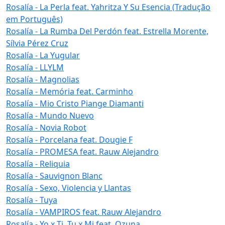
Rosalía - La Perla feat. Yahritza Y Su Esencia (Tradução
em Português)
Rosalía - La Rumba Del Perdón feat. Estrella Morente,
Sílvia Pérez Cruz
Rosalía - La Yugular
Rosalía - LLYLM
Rosalía - Magnolias
Rosalía - Memória feat. Carminho
Rosalía - Mio Cristo Piange Diamanti
Rosalía - Mundo Nuevo
Rosalía - Novia Robot
Rosalía - Porcelana feat. Dougie F
Rosalía - PROMESA feat. Rauw Alejandro
Rosalía - Reliquia
Rosalía - Sauvignon Blanc
Rosalía - Sexo, Violencia y Llantas
Rosalía - Tuya
Rosalía - VAMPIROS feat. Rauw Alejandro
Rosalía - Yo x Ti, Tu x Mi feat. Ozuna