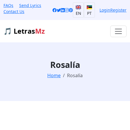
FAQs
Send Lyrics
Login
Register
Contact Us
EN
PT
🎵 Letras
Mz
Rosalía
Home
Rosalía