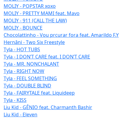
MOLIY - POPSTAR xoxo
MOLIY - PRETTY MAMI feat. Mavo
MOLIY - 911 (CALL THE LAW)
MOLIY - BOUNCE
Chocolattinho - Vou prcurar fora feat. Amarildo F.Y
Hernâni - Two Six Freestyle
Tyla - HOT TUBS
Tyla - I DON’T CARE feat. I DON’T CARE
Tyla - MR. NONCHALANT
Tyla - RIGHT NOW
Tyla - FEEL SOMETHING
Tyla - DOUBLE BLIND
Tyla - FAIRYTALE feat. Liquideep
Tyla - KISS
Liu Kid - GÊNIO feat. Charmanth Bashir
Liu Kid - Eleven