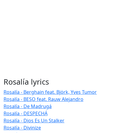
Rosalía lyrics
Rosalía - Berghain feat. Björk, Yves Tumor
Rosalía - BESO feat. Rauw Alejandro
Rosalía - De Madrugá
Rosalía - DESPECHÁ
Rosalía - Dios Es Un Stalker
Rosalía - Divinize