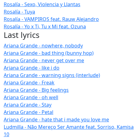
Rosalía - Sexo, Violencia y Llantas
Rosalía - Tuya
Rosalía - VAMPIROS feat. Rauw Alejandro
Rosalía - Yo x Ti, Tu x Mi feat. Ozuna
Last lyrics
Ariana Grande - nowhere, nobody
Ariana Grande - bad thing (bunny hop)
Ariana Grande - never get over me
Ariana Grande - like i do
Ariana Grande - warning signs (interlude)
Ariana Grande - Freak
Ariana Grande - Big feelings
Ariana Grande - oh well
Ariana Grande - Stay
Ariana Grande - Petal
Ariana Grande - hate that i made you love me
Ludmilla - Não Mereço Ser Amante feat. Sorriso, Kamisa
10