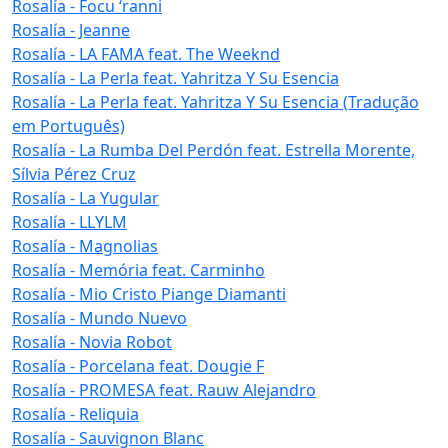
Rosalía - Focu ‘ranni
Rosalía - Jeanne
Rosalía - LA FAMA feat. The Weeknd
Rosalía - La Perla feat. Yahritza Y Su Esencia
Rosalía - La Perla feat. Yahritza Y Su Esencia (Tradução
em Português)
Rosalía - La Rumba Del Perdón feat. Estrella Morente,
Sílvia Pérez Cruz
Rosalía - La Yugular
Rosalía - LLYLM
Rosalía - Magnolias
Rosalía - Memória feat. Carminho
Rosalía - Mio Cristo Piange Diamanti
Rosalía - Mundo Nuevo
Rosalía - Novia Robot
Rosalía - Porcelana feat. Dougie F
Rosalía - PROMESA feat. Rauw Alejandro
Rosalía - Reliquia
Rosalía - Sauvignon Blanc