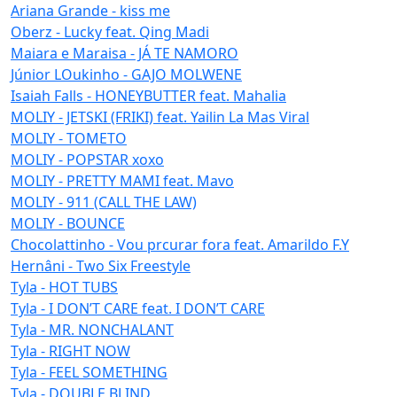
Ariana Grande - kiss me
Oberz - Lucky feat. Qing Madi
Maiara e Maraisa - JÁ TE NAMORO
Júnior LOukinho - GAJO MOLWENE
Isaiah Falls - HONEYBUTTER feat. Mahalia
MOLIY - JETSKI (FRIKI) feat. Yailin La Mas Viral
MOLIY - TOMETO
MOLIY - POPSTAR xoxo
MOLIY - PRETTY MAMI feat. Mavo
MOLIY - 911 (CALL THE LAW)
MOLIY - BOUNCE
Chocolattinho - Vou prcurar fora feat. Amarildo F.Y
Hernâni - Two Six Freestyle
Tyla - HOT TUBS
Tyla - I DON’T CARE feat. I DON’T CARE
Tyla - MR. NONCHALANT
Tyla - RIGHT NOW
Tyla - FEEL SOMETHING
Tyla - DOUBLE BLIND