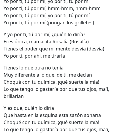
Yo por ti, tú por mí, yo por ti, tú por mí
Yo por ti, tú por mí, hmm-hmm, hmm-hmm
Yo por ti, tú por mí, yo por ti, tú por mí
Yo por ti, tú por mí (pongan los grilletes)
Y yo por ti, tú por mí, ¿quién lo diría?
Eres única, mamacita Rosalía (Rosalía)
Tienes el poder que mi mente desvía (desvía)
Yo por ti, por ahí, me tiraría
Tienes lo que otra no tenía
Muy diferente a lo que, de ti, me decían
Choqué con tu química, ¡qué suerte la mía!
Lo que tengo lo gastaría por que tus ojos, ma'i,
brillarían
Y es que, quién lo diría
Que hasta en la esquina esta sazón sonaría
Choqué con tu química, ¡qué suerte la mía!
Lo que tengo lo gastaría por que tus ojos, ma'i,