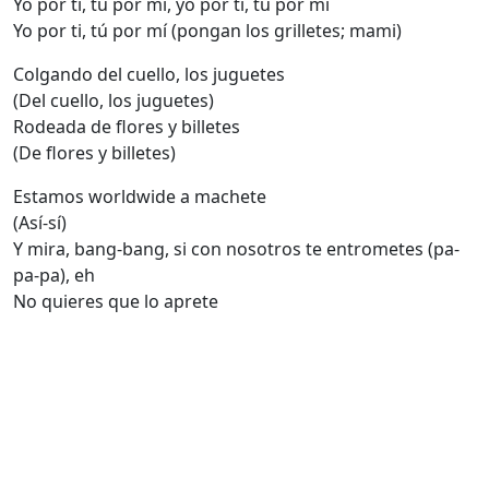
Yo por ti, tú por mí, yo por ti, tú por mí
Yo por ti, tú por mí (pongan los grilletes; mami)
Colgando del cuello, los juguetes
(Del cuello, los juguetes)
Rodeada de flores y billetes
(De flores y billetes)
Estamos worldwide a machete
(Así-sí)
Y mira, bang-bang, si con nosotros te entrometes (pa-
pa-pa), eh
No quieres que lo aprete