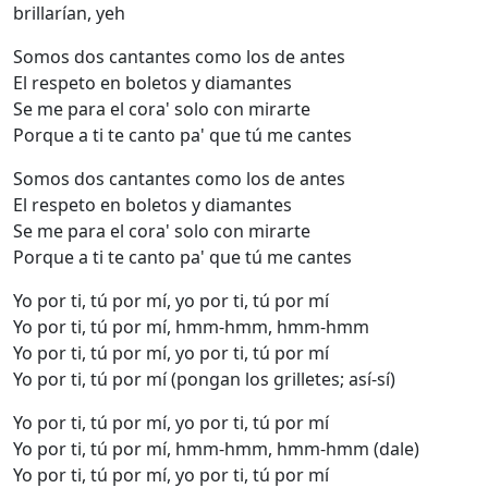
brillarían, yeh
Somos dos cantantes como los de antes
El respeto en boletos y diamantes
Se me para el cora' solo con mirarte
Porque a ti te canto pa' que tú me cantes
Somos dos cantantes como los de antes
El respeto en boletos y diamantes
Se me para el cora' solo con mirarte
Porque a ti te canto pa' que tú me cantes
Yo por ti, tú por mí, yo por ti, tú por mí
Yo por ti, tú por mí, hmm-hmm, hmm-hmm
Yo por ti, tú por mí, yo por ti, tú por mí
Yo por ti, tú por mí (pongan los grilletes; así-sí)
Yo por ti, tú por mí, yo por ti, tú por mí
Yo por ti, tú por mí, hmm-hmm, hmm-hmm (dale)
Yo por ti, tú por mí, yo por ti, tú por mí