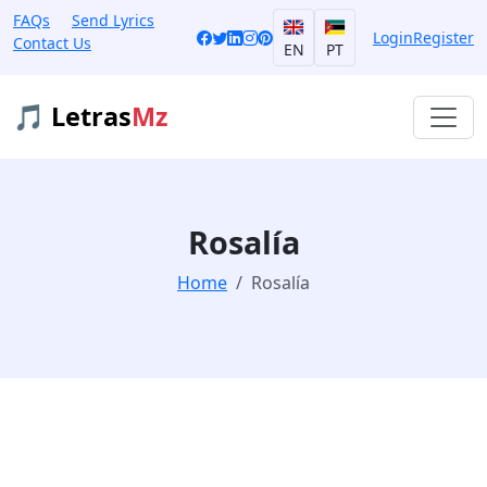
FAQs
Send Lyrics
Login
Register
Contact Us
EN
PT
🎵 Letras
Mz
Rosalía
Home
Rosalía