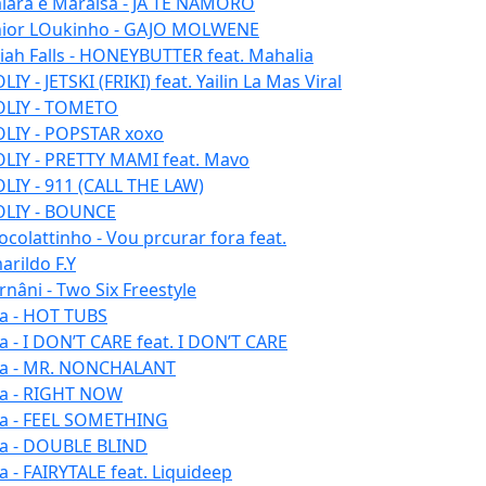
iara e Maraisa - JÁ TE NAMORO
nior LOukinho - GAJO MOLWENE
aiah Falls - HONEYBUTTER feat. Mahalia
IY - JETSKI (FRIKI) feat. Yailin La Mas Viral
LIY - TOMETO
LIY - POPSTAR xoxo
LIY - PRETTY MAMI feat. Mavo
LIY - 911 (CALL THE LAW)
LIY - BOUNCE
ocolattinho - Vou prcurar fora feat.
arildo F.Y
rnâni - Two Six Freestyle
la - HOT TUBS
la - I DON’T CARE feat. I DON’T CARE
la - MR. NONCHALANT
la - RIGHT NOW
la - FEEL SOMETHING
la - DOUBLE BLIND
la - FAIRYTALE feat. Liquideep