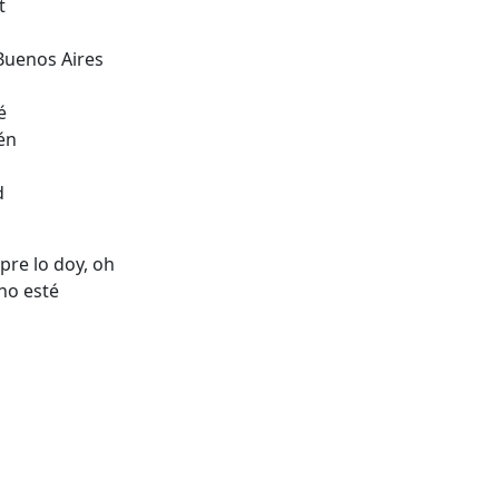
t
 Buenos Aires
é
ién
d
pre lo doy, oh
no esté