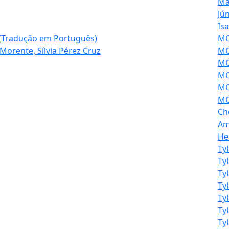
Ma
Jú
Is
ia (Tradução em Português)
MOL
 Morente, Sílvia Pérez Cruz
MO
MO
MO
MO
MO
Ch
Am
He
Ty
Ty
Ty
Ty
Ty
Ty
Ty