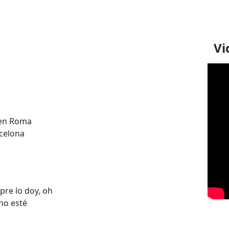
Vi
 en Roma
rcelona
pre lo doy, oh
no esté