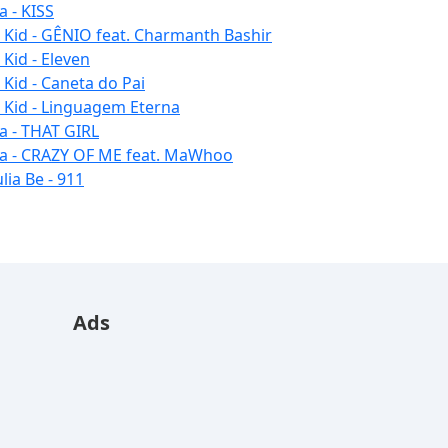
a - KISS
u Kid - GÊNIO feat. Charmanth Bashir
 Kid - Eleven
 Kid - Caneta do Pai
u Kid - Linguagem Eterna
la - THAT GIRL
la - CRAZY OF ME feat. MaWhoo
lia Be - 911
Ads