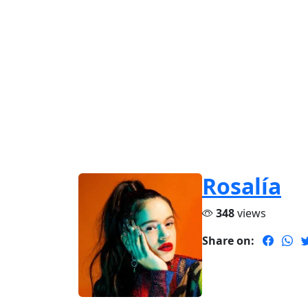
Rosalía
348
views
Share on: