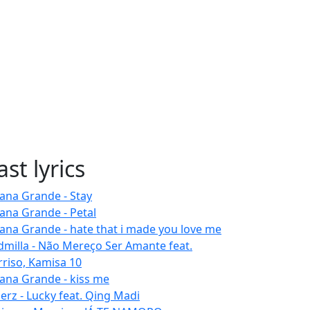
ast lyrics
iana Grande - Stay
iana Grande - Petal
iana Grande - hate that i made you love me
dmilla - Não Mereço Ser Amante feat.
rriso, Kamisa 10
iana Grande - kiss me
erz - Lucky feat. Qing Madi