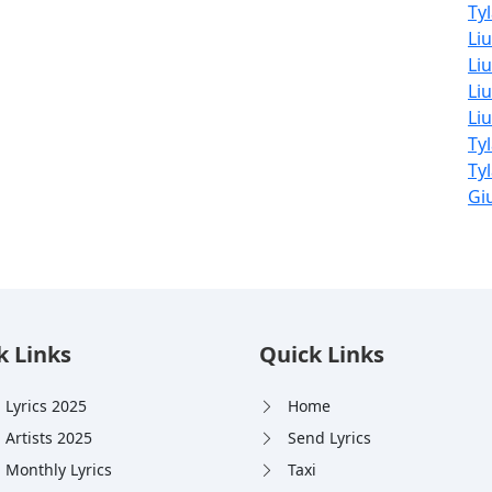
Tyl
Li
Liu
Liu
Li
Ty
Ty
Giu
k Links
Quick Links
 Lyrics 2025
Home
 Artists 2025
Send Lyrics
 Monthly Lyrics
Taxi