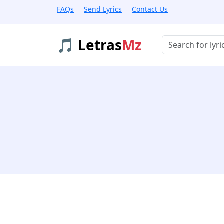
FAQs
Send Lyrics
Contact Us
🎵 Letras
Mz
Buscar músicas