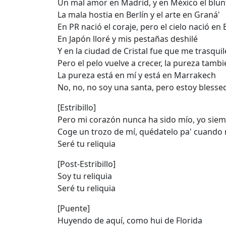
Un mal amor en Madrid, y en México el blun
La mala hostia en Berlín y el arte en Graná'
En PR nació еl coraje, pero el ciеlo nació en
En Japón lloré y mis pestañas deshilé
Y en la ciudad de Cristal fue que me trasquil
Pero el pelo vuelve a crecer, la pureza tamb
La pureza está en mí y está en Marrakech
No, no, no soy una santa, pero estoy blesse
[Estribillo]
Pero mi corazón nunca ha sido mío, yo siem
Coge un trozo de mí, quédatelo pa' cuando 
Seré tu reliquia
[Post-Estribillo]
Soy tu reliquia
Seré tu reliquia
[Puente]
Huyendo de aquí, como hui de Florida