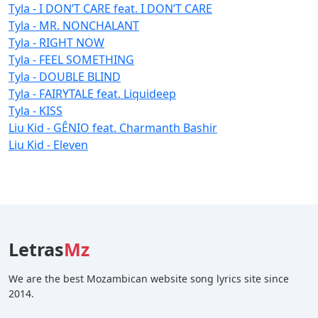
Tyla - I DON’T CARE feat. I DON’T CARE
Tyla - MR. NONCHALANT
Tyla - RIGHT NOW
Tyla - FEEL SOMETHING
Tyla - DOUBLE BLIND
Tyla - FAIRYTALE feat. Liquideep
Tyla - KISS
Liu Kid - GÊNIO feat. Charmanth Bashir
Liu Kid - Eleven
Letras
Mz
We are the best Mozambican website song lyrics site since
2014.