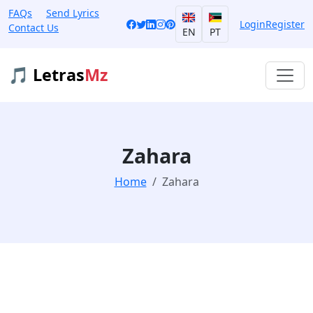
FAQs
Send Lyrics
Login
Register
Contact Us
EN
PT
🎵 Letras
Mz
Zahara
Home
Zahara