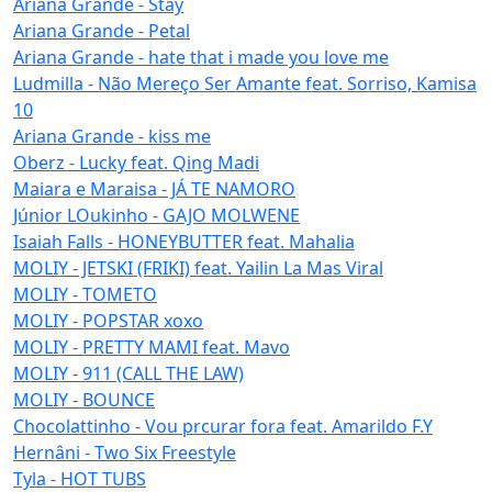
Ariana Grande - Stay
Ariana Grande - Petal
Ariana Grande - hate that i made you love me
Ludmilla - Não Mereço Ser Amante feat. Sorriso, Kamisa
10
Ariana Grande - kiss me
Oberz - Lucky feat. Qing Madi
Maiara e Maraisa - JÁ TE NAMORO
Júnior LOukinho - GAJO MOLWENE
Isaiah Falls - HONEYBUTTER feat. Mahalia
MOLIY - JETSKI (FRIKI) feat. Yailin La Mas Viral
MOLIY - TOMETO
MOLIY - POPSTAR xoxo
MOLIY - PRETTY MAMI feat. Mavo
MOLIY - 911 (CALL THE LAW)
MOLIY - BOUNCE
Chocolattinho - Vou prcurar fora feat. Amarildo F.Y
Hernâni - Two Six Freestyle
Tyla - HOT TUBS