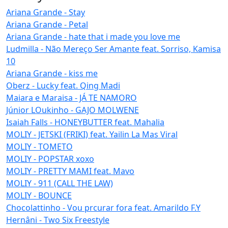
Ariana Grande - Stay
Ariana Grande - Petal
Ariana Grande - hate that i made you love me
Ludmilla - Não Mereço Ser Amante feat. Sorriso, Kamisa
10
Ariana Grande - kiss me
Oberz - Lucky feat. Qing Madi
Maiara e Maraisa - JÁ TE NAMORO
Júnior LOukinho - GAJO MOLWENE
Isaiah Falls - HONEYBUTTER feat. Mahalia
MOLIY - JETSKI (FRIKI) feat. Yailin La Mas Viral
MOLIY - TOMETO
MOLIY - POPSTAR xoxo
MOLIY - PRETTY MAMI feat. Mavo
MOLIY - 911 (CALL THE LAW)
MOLIY - BOUNCE
Chocolattinho - Vou prcurar fora feat. Amarildo F.Y
Hernâni - Two Six Freestyle