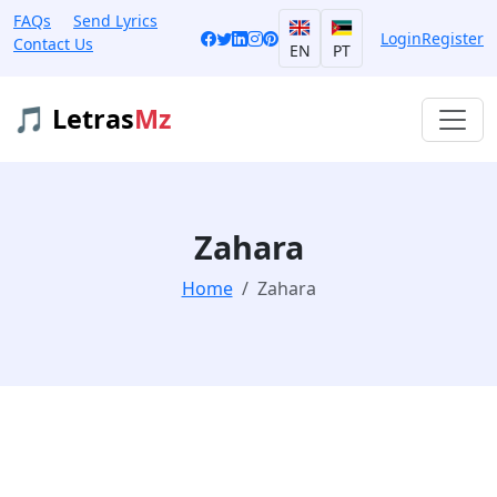
FAQs
Send Lyrics
Login
Register
Contact Us
EN
PT
🎵 Letras
Mz
Zahara
Home
Zahara