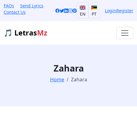
FAQs
Send Lyrics
Login
Register
Contact Us
EN
PT
🎵 Letras
Mz
Zahara
Home
Zahara